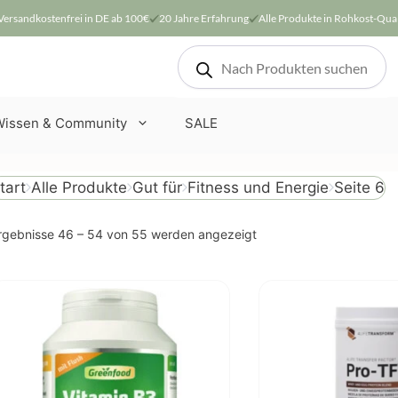
Versandkostenfrei in DE ab 100€
20 Jahre Erfahrung
Alle Produkte in Rohkost-Qual
Products
search
Wissen & Community
SALE
Seite 6
tart
Alle Produkte
Gut für
Fitness und Energie
Nach
rgebnisse 46 – 54 von 55 werden angezeigt
Beliebtheit
sortiert