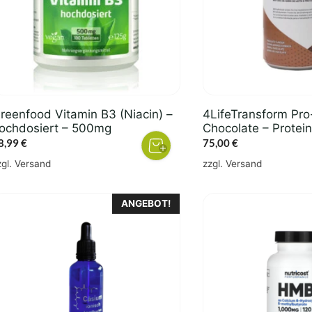
reenfood Vitamin B3 (Niacin) –
4LifeTransform Pro
ochdosiert – 500mg
Chocolate – Protein
8,99
€
75,00
€
zgl.
Versand
zzgl.
Versand
ANGEBOT!