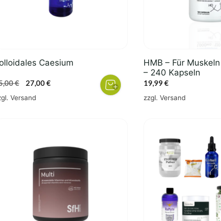
olloidales Caesium
HMB – Für Muskeln 
– 240 Kapseln
Ursprünglicher
Aktueller
5,00
€
27,00
€
19,99
€
Preis
Preis
zgl.
Versand
zzgl.
Versand
war:
ist:
35,00 €
27,00 €.