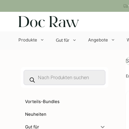
Zum
Inhalt
springen
Produkte
Angebote
Gut für
S
Products
E
search
Vorteils-Bundles
Neuheiten
Gut für