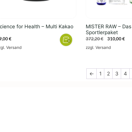
cience for Health – Multi Kakao
MISTER RAW – Das
Sportlerpaket
Ursprünglic
Akt
9,00
€
372,20
€
310,00
€
Preis
Pre
zgl.
Versand
zzgl.
Versand
war:
ist:
372,20 €
310
←
1
2
3
4