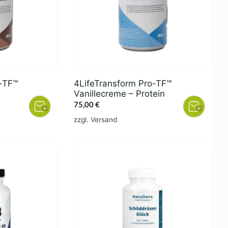
-TF™
4LifeTransform Pro-TF™
Vanillecreme – Protein
75,00
€
zzgl.
Versand