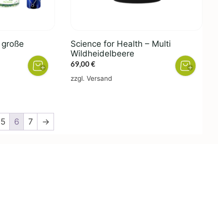
 große
Science for Health – Multi
Wildheidelbeere
her
ueller
69,00
€
is
zzgl.
Versand
,00 €.
5
6
7
→