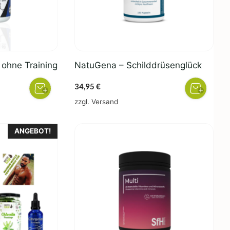
ohne Training
NatuGena – Schilddrüsenglück
34,95
€
zzgl.
Versand
ANGEBOT!