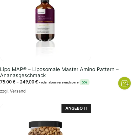
Varianten
auf.
Die
Optionen
können
auf
der
Produktseite
gewählt
Lipo MAP® – Liposomale Master Amino Pattern –
werden
Ananasgeschmack
Preisspanne:
75,00
€
–
249,00
€
5%
–
oder abonniere und spare
75,00 €
zzgl.
Versand
bis
249,00 €
ANGEBOT!