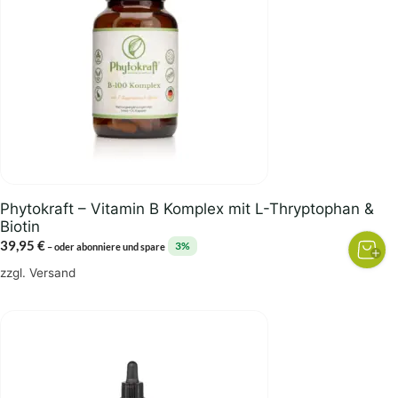
Phytokraft – Vitamin B Komplex mit L-Thryptophan &
Biotin
39,95
€
3%
–
oder abonniere und spare
zzgl.
Versand
Dieses
Produkt
weist
mehrere