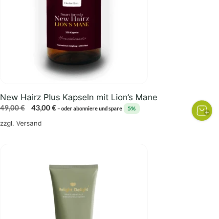
New Hairz Plus Kapseln mit Lion’s Mane
Ursprünglicher
Aktueller
49,00
€
43,00
€
5%
–
oder abonniere und spare
Preis
Preis
zzgl.
Versand
war:
ist:
49,00 €
43,00 €.