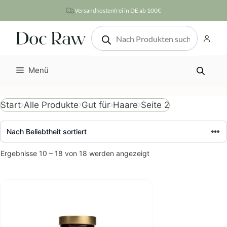
Zum
Versandkostenfrei in DE ab 100€
Inhalt
Products
springen
search
Menü
Seite 2
Start
Alle Produkte
Gut für
Haare
Nach
Ergebnisse 10 – 18 von 18 werden angezeigt
Beliebtheit
sortiert