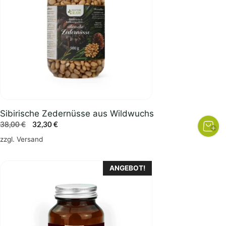
Sibirische Zedernüsse aus Wildwuchs
Ursprünglicher
Aktueller
38,00
€
32,30
€
Preis
Preis
zzgl.
Versand
war:
ist:
38,00 €
32,30 €.
ANGEBOT!