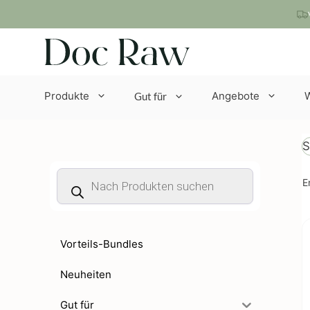
Zum
Inhalt
springen
Produkte
Angebote
Gut für
S
Products
E
search
Vorteils-Bundles
Neuheiten
Gut für