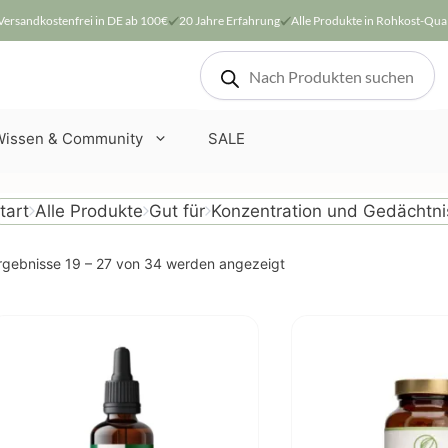
Versandkostenfrei in DE ab 100€
20 Jahre Erfahrung
Alle Produkte in Rohkost-Qual
Products
search
Wissen & Community
SALE
tart
Alle Produkte
Gut für
Konzentration und Gedächtni
Nach
rgebnisse 19 – 27 von 34 werden angezeigt
Beliebtheit
sortiert