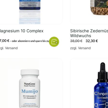
agnesium 10 Complex
Sibirische Zedernü
Wildwuchs
7,00
€
Ursprünglich
Aktuel
38,00
€
32,30
€
5%
–
oder abonniere und spare bis zu
Preis
Preis
zgl.
Versand
zzgl.
Versand
war:
ist:
38,00 €
32,30 