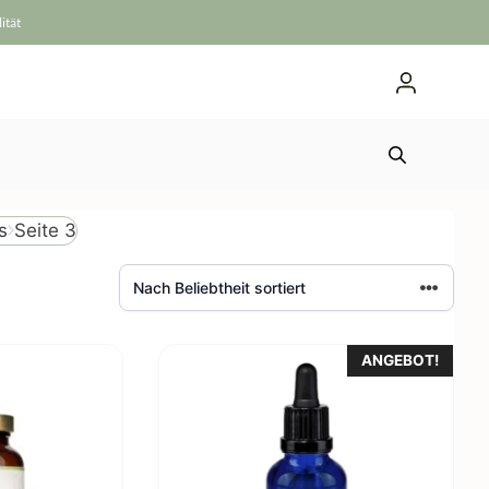
ität
Seite 3
s
ANGEBOT!