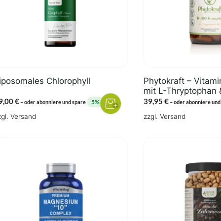
iposomales Chlorophyll
Phytokraft – Vitam
mit L-Thryptophan &
9,00
€
39,95
€
5%
–
oder abonniere und spare
–
oder abonniere und
zgl.
Versand
zzgl.
Versand