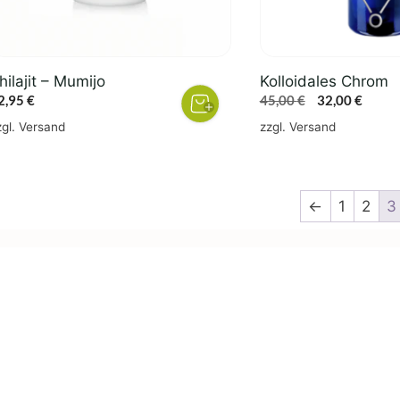
hilajit – Mumijo
Kolloidales Chrom
Ursprünglich
Aktuel
2,95
€
45,00
€
32,00
€
Preis
Preis
zgl.
Versand
zzgl.
Versand
war:
ist:
45,00 €
32,00 
←
1
2
3