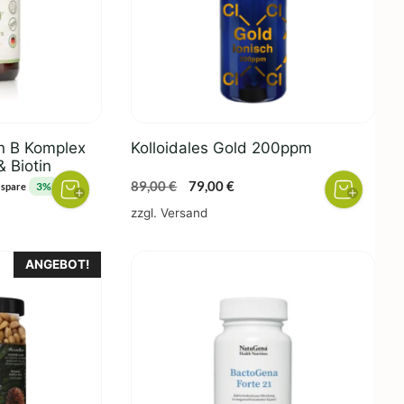
in B Komplex
Kolloidales Gold 200ppm
 Biotin
Ursprünglicher
Aktueller
89,00
€
79,00
€
3%
 spare
Preis
Preis
zzgl.
Versand
war:
ist:
89,00 €
79,00 €.
ANGEBOT!