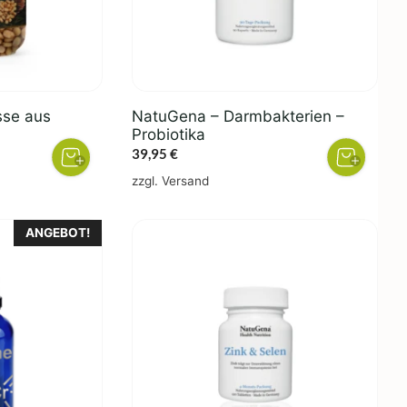
sse aus
NatuGena – Darmbakterien –
Probiotika
er
ler
39,95
€
zzgl.
Versand
€.
ANGEBOT!