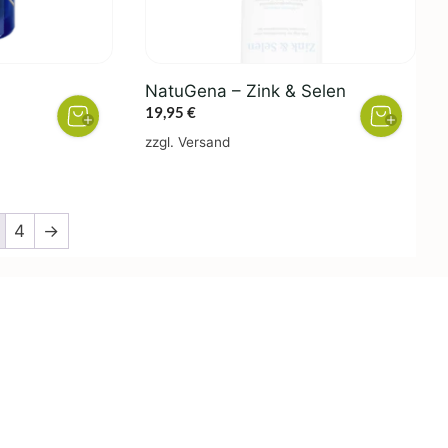
NatuGena – Zink & Selen
er
ler
19,95
€
zzgl.
Versand
€.
4
→