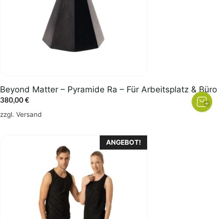
Beyond Matter – Pyramide Ra – Für Arbeitsplatz & Büro
380,00
€
zzgl.
Versand
Dieses
ANGEBOT!
Produkt
weist
mehrere
Varianten
auf.
Die