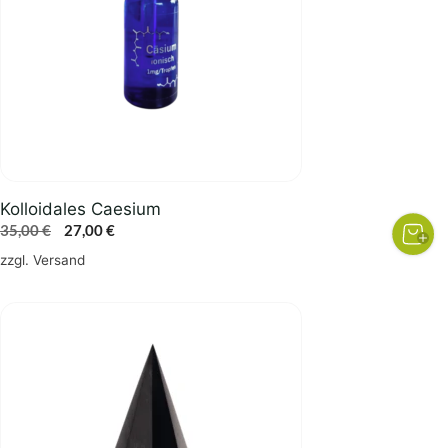
Kolloidales Caesium
Ursprünglicher
Aktueller
35,00
€
27,00
€
Preis
Preis
zzgl.
Versand
war:
ist:
35,00 €
27,00 €.