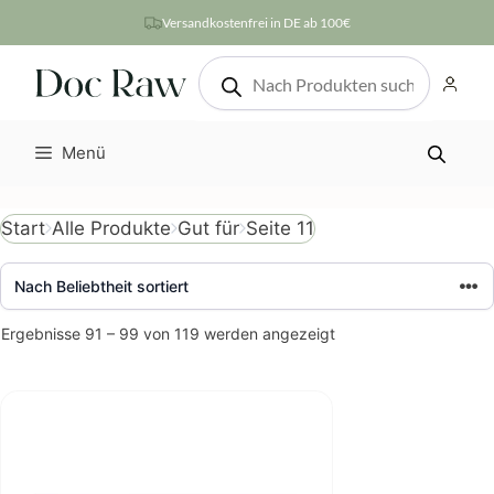
Zum
Versandkostenfrei in DE ab 100€
Inhalt
Products
springen
search
Menü
Seite 11
Start
Alle Produkte
Gut für
Nach
Ergebnisse 91 – 99 von 119 werden angezeigt
Beliebtheit
sortiert