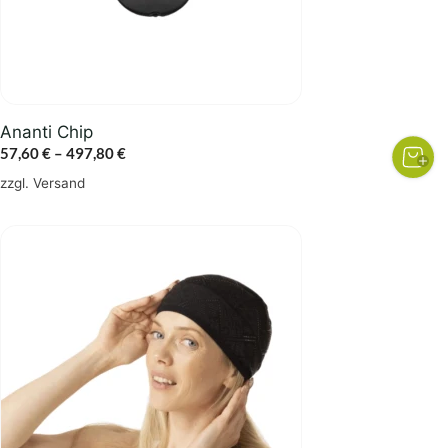
können
auf
der
Produktseite
gewählt
Ananti Chip
werden
Preisspanne:
57,60
€
–
497,80
€
57,60 €
zzgl.
Versand
bis
497,80 €