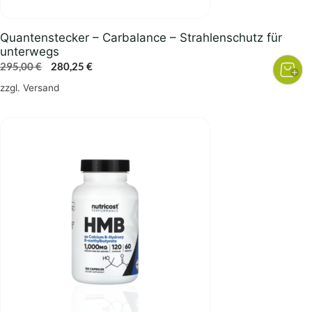
Quantenstecker – Carbalance – Strahlenschutz für
unterwegs
Ursprünglicher
Aktueller
295,00
€
280,25
€
Preis
Preis
zzgl.
Versand
war:
ist:
295,00 €
280,25 €.