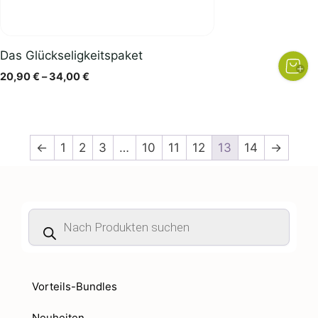
Das Glückseligkeitspaket
Preisspanne:
20,90
€
–
34,00
€
20,90 €
bis
34,00 €
←
1
2
3
…
10
11
12
13
14
→
Products
search
Vorteils-Bundles
Neuheiten