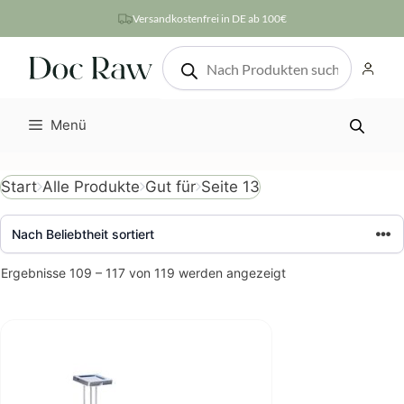
Zum
Versandkostenfrei in DE ab 100€
Inhalt
Products
springen
search
Menü
Seite 13
Start
Alle Produkte
Gut für
Nach
Ergebnisse 109 – 117 von 119 werden angezeigt
Beliebtheit
sortiert
Dieses
Produkt
weist
mehrere