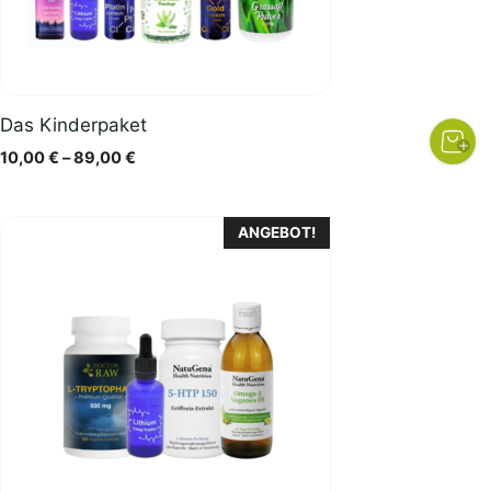
Das Kinderpaket
Preisspanne:
10,00
€
–
89,00
€
10,00 €
bis
89,00 €
ANGEBOT!