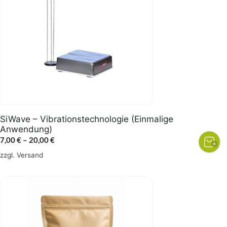
Varianten
auf.
Die
Optionen
können
auf
der
Produktseite
gewählt
SiWave – Vibrationstechnologie (Einmalige
werden
Anwendung)
Preisspanne:
7,00
€
–
20,00
€
7,00 €
zzgl.
Versand
bis
20,00 €