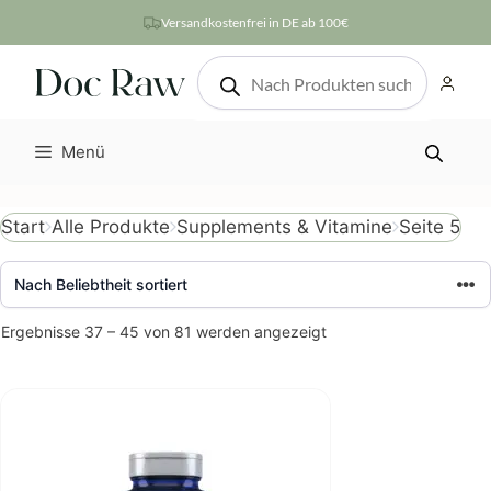
Zum
Versandkostenfrei in DE ab 100€
Inhalt
Products
springen
search
Menü
Seite 5
Start
Alle Produkte
Supplements & Vitamine
Nach
Ergebnisse 37 – 45 von 81 werden angezeigt
Beliebtheit
sortiert