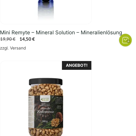
Mini Remyte – Mineral Solution – Mineralienlösung
Ursprünglicher
Aktueller
19,90
€
14,50
€
Preis
Preis
zzgl.
Versand
war:
ist:
19,90 €
14,50 €.
ANGEBOT!