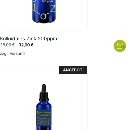
Kolloidales Zink 200ppm
Ursprünglicher
Aktueller
39,00
€
32,00
€
Preis
Preis
zzgl.
Versand
war:
ist:
39,00 €
32,00 €.
ANGEBOT!