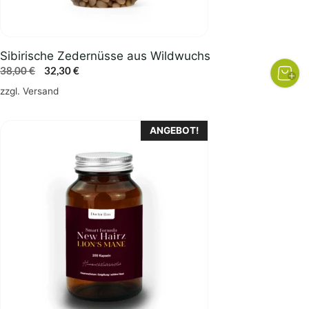
Sibirische Zedernüsse aus Wildwuchs
Ursprünglicher
Aktueller
38,00
€
32,30
€
Preis
Preis
zzgl.
Versand
war:
ist:
38,00 €
32,30 €.
ANGEBOT!