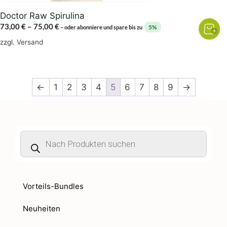
gewählt
Doctor Raw Spirulina
werden
Preisspanne:
73,00
€
–
75,00
€
5%
–
oder abonniere und spare bis zu
73,00 €
zzgl.
Versand
bis
75,00 €
←
1
2
3
4
5
6
7
8
9
→
Products
search
Vorteils-Bundles
Neuheiten