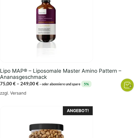
Varianten
auf.
Die
Optionen
können
auf
der
Produktseite
gewählt
Lipo MAP® – Liposomale Master Amino Pattern –
werden
Ananasgeschmack
Preisspanne:
75,00
€
–
249,00
€
5%
–
oder abonniere und spare
75,00 €
zzgl.
Versand
bis
249,00 €
ANGEBOT!