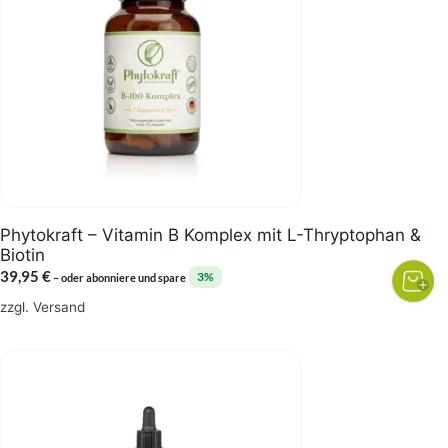
Phytokraft – Vitamin B Komplex mit L-Thryptophan &
Biotin
39,95
€
3%
–
oder abonniere und spare
zzgl.
Versand
Dieses
Produkt
weist
mehrere