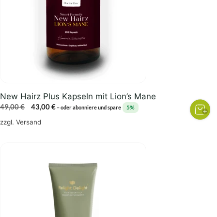
New Hairz Plus Kapseln mit Lion’s Mane
Ursprünglicher
Aktueller
49,00
€
43,00
€
5%
–
oder abonniere und spare
Preis
Preis
zzgl.
Versand
war:
ist:
49,00 €
43,00 €.