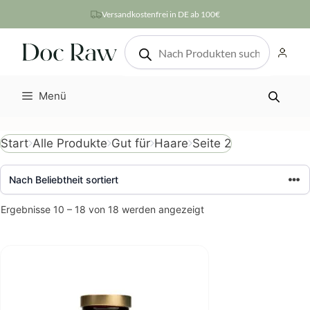
Zum
Versandkostenfrei in DE ab 100€
Inhalt
Products
springen
search
Menü
Seite 2
Start
Alle Produkte
Gut für
Haare
Nach
Ergebnisse 10 – 18 von 18 werden angezeigt
Beliebtheit
sortiert