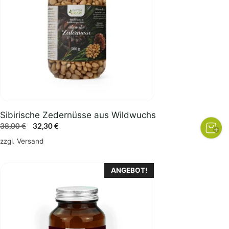
Sibirische Zedernüsse aus Wildwuchs
Ursprünglicher
Aktueller
38,00
€
32,30
€
Preis
Preis
zzgl.
Versand
war:
ist:
38,00 €
32,30 €.
ANGEBOT!