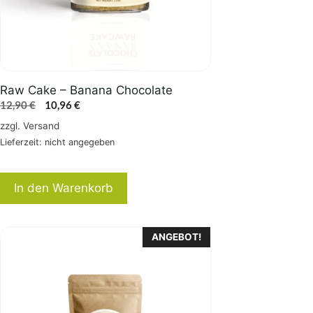
Raw Cake – Banana Chocolate
Ursprünglicher
Aktueller
12,90
€
10,96
€
Preis
Preis
zzgl.
Versand
war:
ist:
Lieferzeit: nicht angegeben
12,90 €
10,96 €.
In den Warenkorb
Dieses
ANGEBOT!
Produkt
weist
mehrere
Varianten