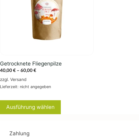
auf.
Die
Optionen
können
auf
der
Produktseite
gewählt
Getrocknete Fliegenpilze
werden
Preisspanne:
40,00
€
–
60,00
€
40,00 €
zzgl.
Versand
bis
Lieferzeit: nicht angegeben
60,00 €
Ausführung wählen
Zahlung