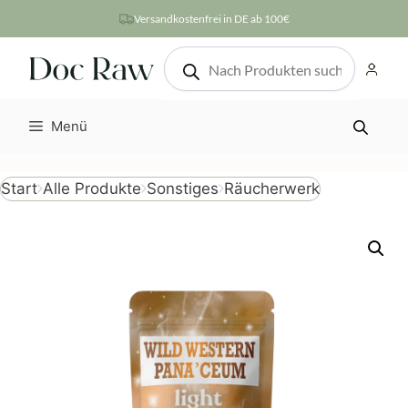
Zum
Versandkostenfrei in DE ab 100€
Inhalt
Products
springen
search
Menü
Räucherwerk
Start
Alle Produkte
Sonstiges