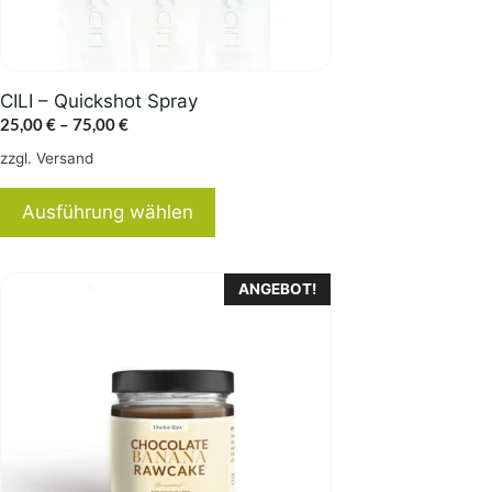
der
Produktseite
gewählt
CILI – Quickshot Spray
werden
Preisspanne:
25,00
€
–
75,00
€
25,00 €
zzgl.
Versand
bis
75,00 €
Ausführung wählen
ANGEBOT!