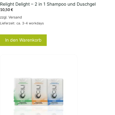
Relight Delight – 2 in 1 Shampoo und Duschgel
10,50
€
zzgl.
Versand
Lieferzeit: ca. 3-4 workdays
In den Warenkorb
Dieses
Produkt
weist
mehrere
Varianten
auf.
Die
Optionen
können
auf