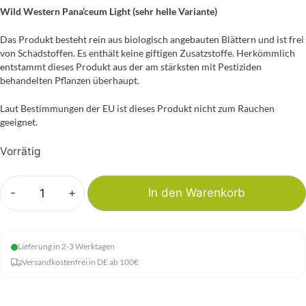
Wild Western Pana’ceum Light (sehr helle Variante)
Das Produkt besteht rein aus biologisch angebauten Blättern und ist frei
von Schadstoffen. Es enthält keine giftigen Zusatzstoffe. Herkömmlich
entstammt dieses Produkt aus der am stärksten mit Pestiziden
behandelten Pflanzen überhaupt.
Laut Bestimmungen der EU ist dieses Produkt nicht zum Rauchen
geeignet.
Vorrätig
-
+
In den Warenkorb
Räucherwerk
ohne
Zusatzstoffe
Lieferung in 2-3 Werktagen
20g
Versandkostenfrei in DE ab 100€
-
Light
Menge