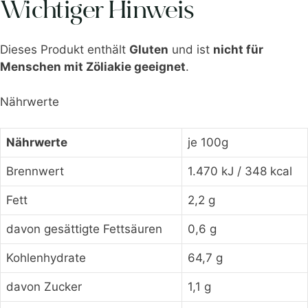
Wichtiger Hinweis
Dieses Produkt enthält
Gluten
und ist
nicht für
Menschen mit Zöliakie geeignet
.
Nährwerte
Nährwerte
je 100g
Brennwert
1.470 kJ / 348 kcal
Fett
2,2 g
davon gesättigte Fettsäuren
0,6 g
Kohlenhydrate
64,7 g
davon Zucker
1,1 g