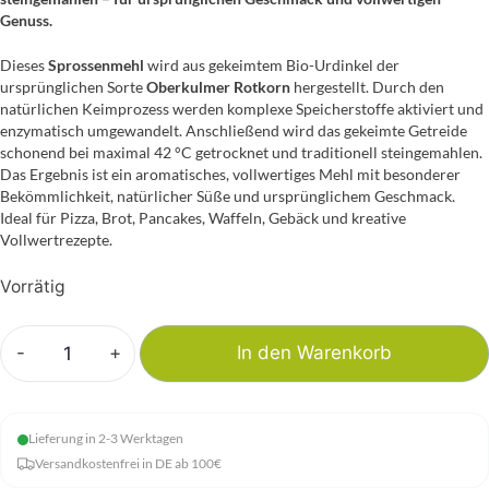
Genuss.
Dieses
Sprossenmehl
wird aus gekeimtem Bio-Urdinkel der
ursprünglichen Sorte
Oberkulmer Rotkorn
hergestellt. Durch den
natürlichen Keimprozess werden komplexe Speicherstoffe aktiviert und
enzymatisch umgewandelt. Anschließend wird das gekeimte Getreide
schonend bei maximal 42 °C getrocknet und traditionell steingemahlen.
Das Ergebnis ist ein aromatisches, vollwertiges Mehl mit besonderer
Bekömmlichkeit, natürlicher Süße und ursprünglichem Geschmack.
Ideal für Pizza, Brot, Pancakes, Waffeln, Gebäck und kreative
Vollwertrezepte.
Vorrätig
-
+
In den Warenkorb
AHO
-
Sprossenmehl
Lieferung in 2-3 Werktagen
Menge
Versandkostenfrei in DE ab 100€