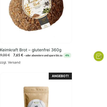
Keimkraft Brot – glutenfrei 360g
Ursprünglicher
Aktueller
9,00
€
7,65
€
4%
–
oder abonniere und spare bis zu
Preis
Preis
zzgl.
Versand
war:
ist:
9,00 €
7,65 €.
Dieses
ANGEBOT!
Produkt
weist
mehrere
Varianten
auf.