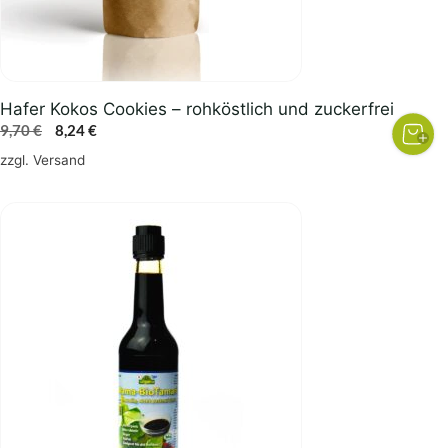
Hafer Kokos Cookies – rohköstlich und zuckerfrei
Ursprünglicher
Aktueller
9,70
€
8,24
€
Preis
Preis
zzgl.
Versand
war:
ist:
9,70 €
8,24 €.