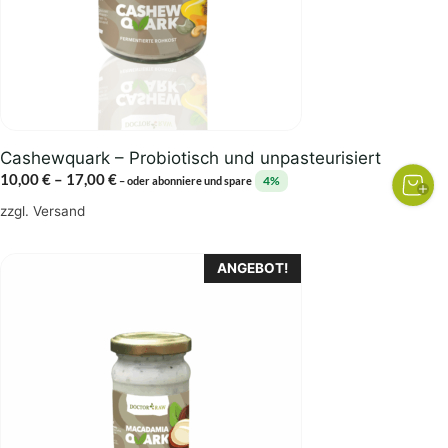
Optionen
können
auf
der
Produktseite
gewählt
Cashewquark – Probiotisch und unpasteurisiert
werden
Preisspanne:
10,00
€
–
17,00
€
4%
–
oder abonniere und spare
10,00 €
zzgl.
Versand
bis
17,00 €
ANGEBOT!