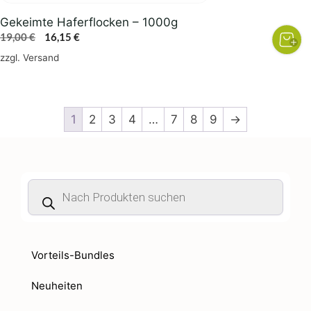
Gekeimte Haferflocken – 1000g
Ursprünglicher
Aktueller
19,00
€
16,15
€
Preis
Preis
zzgl.
Versand
war:
ist:
19,00 €
16,15 €.
1
2
3
4
…
7
8
9
→
Products
search
Vorteils-Bundles
Neuheiten