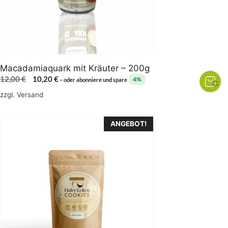
Macadamiaquark mit Kräuter – 200g
Ursprünglicher
Aktueller
12,00
€
10,20
€
4%
–
oder abonniere und spare
Preis
Preis
zzgl.
Versand
war:
ist:
12,00 €
10,20 €.
ANGEBOT!