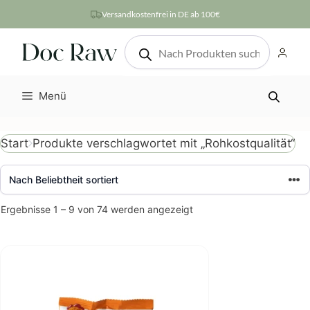
Zum
Versandkostenfrei in DE ab 100€
Inhalt
Products
springen
search
Menü
Produkte verschlagwortet mit „Rohkostqualität“
Start
Nach
Ergebnisse 1 – 9 von 74 werden angezeigt
Beliebtheit
sortiert