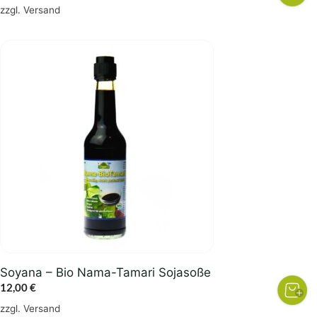
Preis
Preis
zzgl.
Versand
war:
ist:
12,00 €
10,20 €.
Soyana – Bio Nama-Tamari Sojasoße
12,00
€
zzgl.
Versand