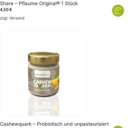
Share – Pflaume Original® 1 Stück
4,50
€
zzgl.
Versand
Dieses
Produkt
weist
mehrere
Varianten
auf.
Die
Optionen
können
auf
der
Produktseite
gewählt
Cashewquark – Probiotisch und unpasteurisiert
werden