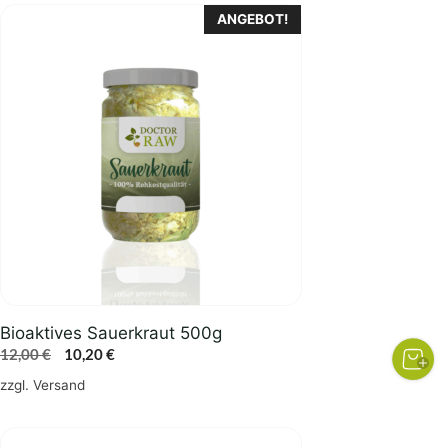
ANGEBOT!
Bioaktives Sauerkraut 500g
Ursprünglicher
Aktueller
12,00
€
10,20
€
Preis
Preis
zzgl.
Versand
war:
ist:
12,00 €
10,20 €.