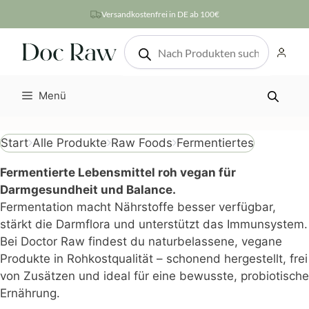
Zum
Versandkostenfrei in DE ab 100€
Inhalt
Products
springen
search
Menü
Fermentiertes
Start
Alle Produkte
Raw Foods
Fermentierte Lebensmittel roh vegan für
Darmgesundheit und Balance.
Fermentation macht Nährstoffe besser verfügbar,
stärkt die Darmflora und unterstützt das Immunsystem.
Bei Doctor Raw findest du naturbelassene, vegane
Produkte in Rohkostqualität – schonend hergestellt, frei
von Zusätzen und ideal für eine bewusste, probiotische
Ernährung.