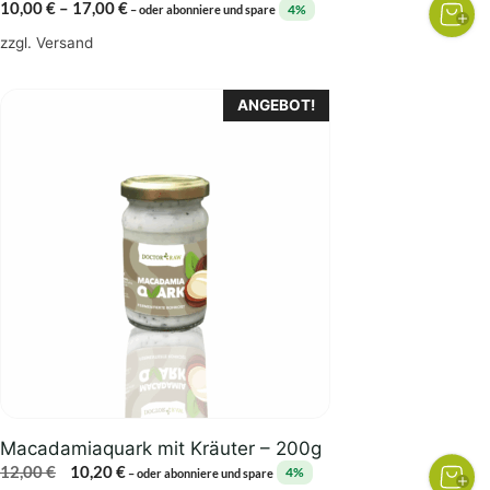
Preisspanne:
10,00
€
–
17,00
€
4%
–
oder abonniere und spare
10,00 €
zzgl.
Versand
bis
17,00 €
ANGEBOT!
Macadamiaquark mit Kräuter – 200g
Ursprünglicher
Aktueller
12,00
€
10,20
€
4%
–
oder abonniere und spare