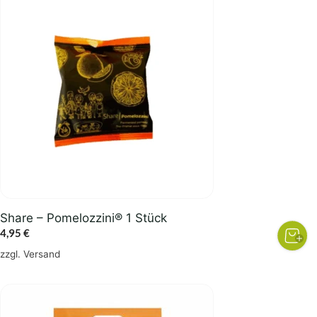
Share – Pomelozzini® 1 Stück
4,95
€
zzgl.
Versand
Dieses
Produkt