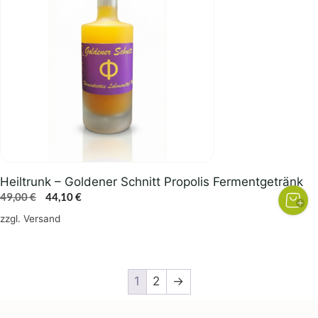
Heiltrunk – Goldener Schnitt Propolis Fermentgetränk
Ursprünglicher
Aktueller
49,00
€
44,10
€
Preis
Preis
zzgl.
Versand
war:
ist:
49,00 €
44,10 €.
1
2
→