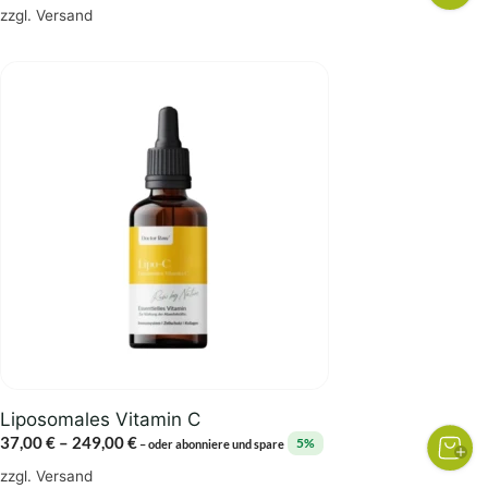
zzgl.
Versand
Dieses
Produkt
weist
mehrere
Varianten
auf.
Die
Optionen
können
auf
der
Produktseite
gewählt
Liposomales Vitamin C
werden
Preisspanne:
37,00
€
–
249,00
€
5%
–
oder abonniere und spare
37,00 €
zzgl.
Versand