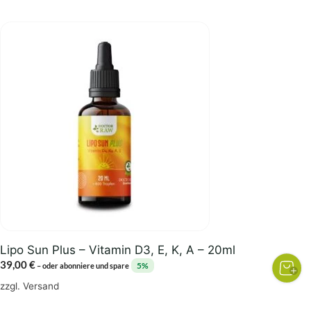
bis
249,00 €
Lipo Sun Plus – Vitamin D3, E, K, A – 20ml
39,00
€
5%
–
oder abonniere und spare
zzgl.
Versand