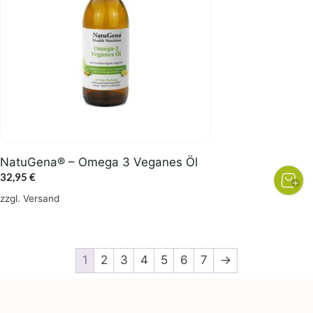
NatuGena® – Omega 3 Veganes Öl
32,95
€
zzgl.
Versand
1
2
3
4
5
6
7
→