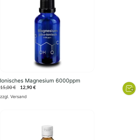
Ionisches Magnesium 6000ppm
Ursprünglicher
Aktueller
15,00
€
12,90
€
Preis
Preis
zzgl.
Versand
war:
ist:
15,00 €
12,90 €.