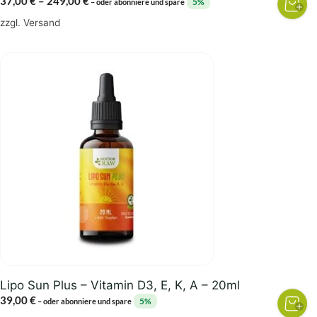
Preisspanne:
37,00
€
–
249,00
€
5%
–
oder abonniere und spare
37,00 €
zzgl.
Versand
bis
249,00 €
Lipo Sun Plus – Vitamin D3, E, K, A – 20ml
39,00
€
5%
–
oder abonniere und spare