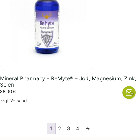
Mineral Pharmacy – ReMyte® – Jod, Magnesium, Zink,
Selen
88,00
€
zzgl.
Versand
1
2
3
4
→