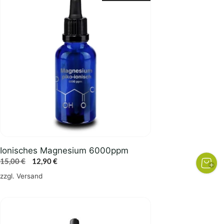
Ionisches Magnesium 6000ppm
Ursprünglicher
Aktueller
15,00
€
12,90
€
Preis
Preis
zzgl.
Versand
war:
ist:
15,00 €
12,90 €.
Dieses
Produkt