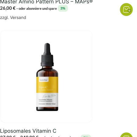
Master Amino Pattern PLUS – MAPs®
26,00
€
3%
–
oder abonniere und spare
zzgl.
Versand
Dieses
Produkt
weist
mehrere
Varianten
auf.
Die
Optionen
können
auf
der
Produktseite
gewählt
Liposomales Vitamin C
werden