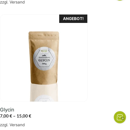
zzgl.
Versand
Dieses
ANGEBOT!
Produkt
weist
mehrere
Varianten
auf.
Die
Optionen
können
auf
der
Produktseite
gewählt
Glycin
werden
Preisspanne:
7,00
€
–
15,00
€
7,00 €
zzgl.
Versand
bis