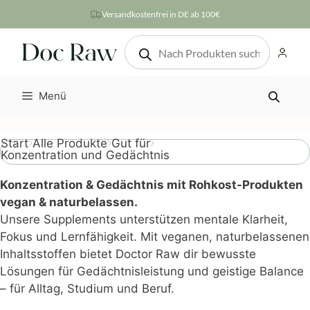
Zum
Versandkostenfrei in DE ab 100€
Inhalt
Products
springen
search
Menü
Start
Alle Produkte
Gut für
Konzentration und Gedächtnis
Konzentration & Gedächtnis mit Rohkost-Produkten
vegan & naturbelassen.
Unsere Supplements unterstützen mentale Klarheit,
Fokus und Lernfähigkeit. Mit veganen, naturbelassenen
Inhaltsstoffen bietet Doctor Raw dir bewusste
Lösungen für Gedächtnisleistung und geistige Balance
– für Alltag, Studium und Beruf.