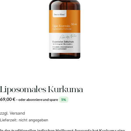
Liposomales Kurkuma
69,00
€
–
oder abonniere und spare
5%
zzgl.
Versand
Lieferzeit: nicht angegeben
In der traditionellen indischen Heilkunst Ayurveda hat Kurkuma eine