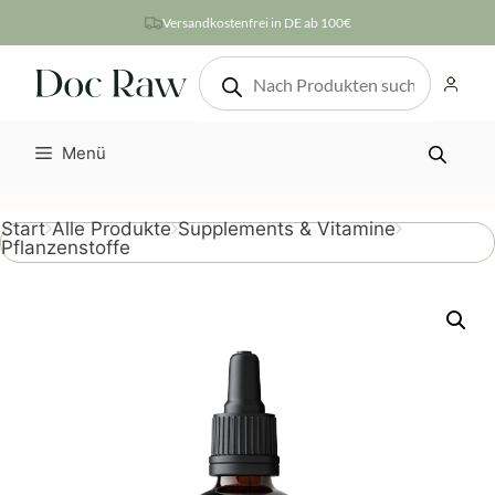
Zum
Versandkostenfrei in DE ab 100€
Inhalt
Products
springen
search
Menü
Start
Alle Produkte
Supplements & Vitamine
Pflanzenstoffe