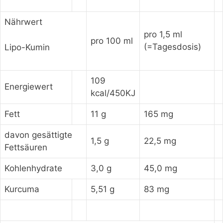
Nährwert
pro 1,5 ml
pro 100 ml
(=Tagesdosis)
Lipo-Kumin
109
Energiewert
kcal/450KJ
Fett
11 g
165 mg
davon gesättigte
1,5 g
22,5 mg
Fettsäuren
Kohlenhydrate
3,0 g
45,0 mg
Kurcuma
5,51 g
83 mg