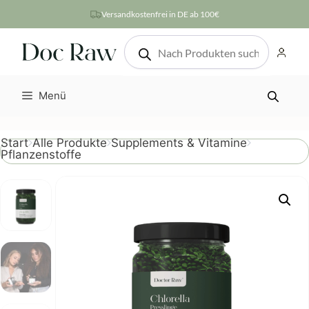
Zum
Versandkostenfrei in DE ab 100€
Inhalt
Products
springen
search
Menü
Start
Alle Produkte
Supplements & Vitamine
Pflanzenstoffe