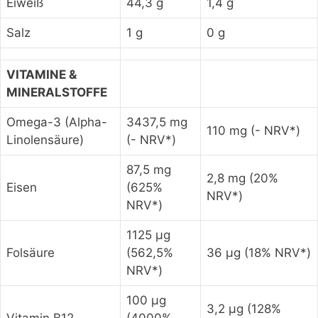
Eiweiß
44,3 g
1,4 g
Salz
1 g
0 g
VITAMINE &
MINERALSTOFFE
Omega-3 (Alpha-
3437,5 mg
110 mg (- NRV*)
Linolensäure)
(- NRV*)
87,5 mg
2,8 mg (20%
Eisen
(625%
NRV*)
NRV*)
1125 µg
Folsäure
(562,5%
36 µg (18% NRV*)
NRV*)
100 µg
3,2 µg (128%