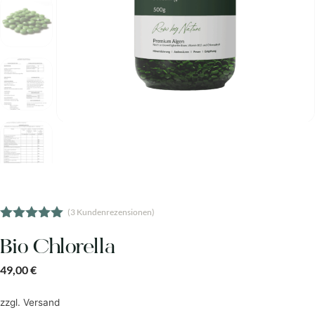
(
3
Kundenrezensionen)
5.00
von 5
Bio Chlorella
49,00
€
zzgl.
Versand