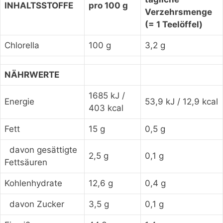
INHALTSSTOFFE
pro 100 g
Verzehrsmenge
(= 1 Teelöffel)
Chlorella
100 g
3,2 g
NÄHRWERTE
1685 kJ /
Energie
53,9 kJ / 12,9 kcal
403 kcal
Fett
15 g
0,5 g
davon gesättigte
2,5 g
0,1 g
Fettsäuren
Kohlenhydrate
12,6 g
0,4 g
davon Zucker
3,5 g
0,1 g