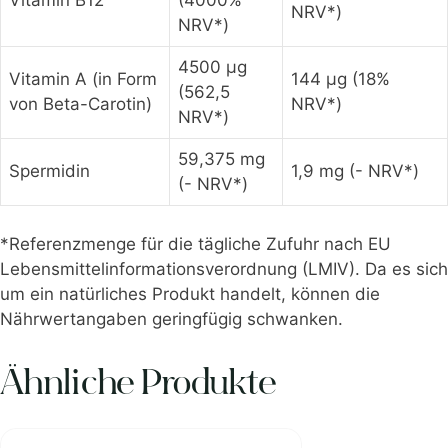
Vitamin B12
(4000%
NRV*)
NRV*)
4500 µg
Vitamin A (in Form
144 µg (18%
(562,5
von Beta-Carotin)
NRV*)
NRV*)
59,375 mg
Spermidin
1,9 mg (- NRV*)
(- NRV*)
*Referenzmenge für die tägliche Zufuhr nach EU
Lebensmittelinformationsverordnung (LMIV). Da es sich
um ein natürliches Produkt handelt, können die
Nährwertangaben geringfügig schwanken.
Ähnliche Produkte