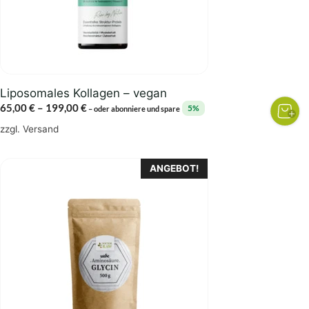
können
auf
der
Produktseite
gewählt
Liposomales Kollagen – vegan
werden
Preisspanne:
65,00
€
–
199,00
€
5%
–
oder abonniere und spare
65,00 €
zzgl.
Versand
bis
199,00 €
Dieses
ANGEBOT!
Produkt
weist
mehrere
Varianten
auf.
Die
Optionen
können