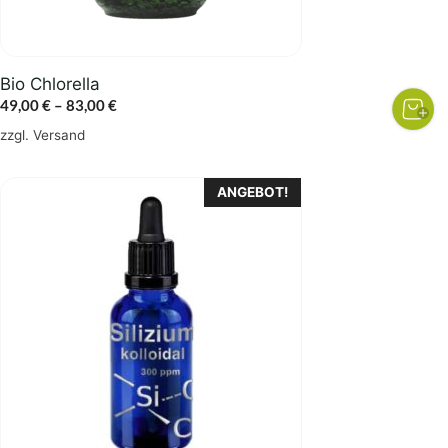
der
Produktseite
gewählt
Bio Chlorella
werden
Preisspanne:
49,00
€
–
83,00
€
49,00 €
zzgl.
Versand
bis
83,00 €
ANGEBOT!