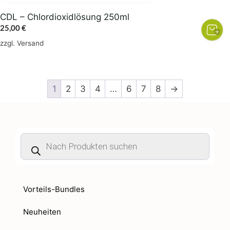
CDL – Chlordioxidlösung 250ml
25,00
€
zzgl.
Versand
1
2
3
4
…
6
7
8
→
Products
search
Vorteils-Bundles
Neuheiten