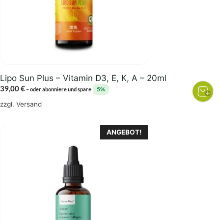
Lipo Sun Plus – Vitamin D3, E, K, A – 20ml
39,00
€
5%
–
oder abonniere und spare
zzgl.
Versand
Dieses
ANGEBOT!
Produkt
weist
mehrere
Varianten
auf.
Die
Optionen