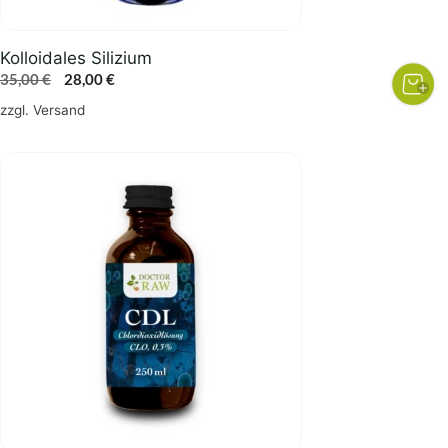
Kolloidales Silizium
Ursprünglicher
Aktueller
35,00
€
28,00
€
Preis
Preis
zzgl.
Versand
war:
ist:
35,00 €
28,00 €.