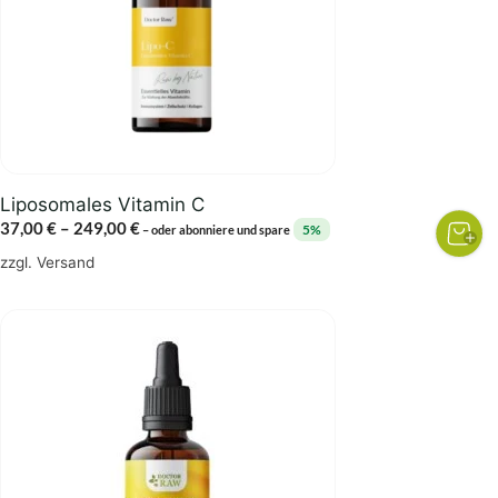
Die
Optionen
können
auf
der
Produktseite
gewählt
Liposomales Vitamin C
werden
Preisspanne:
37,00
€
–
249,00
€
5%
–
oder abonniere und spare
37,00 €
zzgl.
Versand
bis
249,00 €