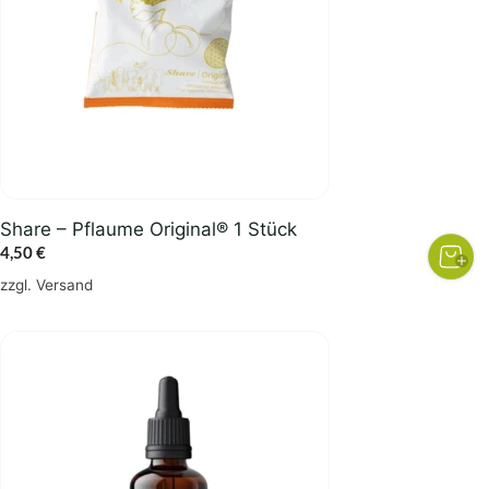
Share – Pflaume Original® 1 Stück
4,50
€
zzgl.
Versand
Dieses
Produkt
weist
mehrere
Varianten
auf.