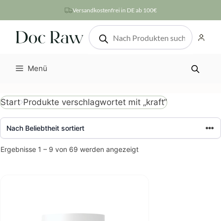
Zum
Versandkostenfrei in DE ab 100€
Inhalt
Products
springen
search
Menü
Produkte verschlagwortet mit „kraft“
Start
Nach
Ergebnisse 1 – 9 von 69 werden angezeigt
Beliebtheit
sortiert