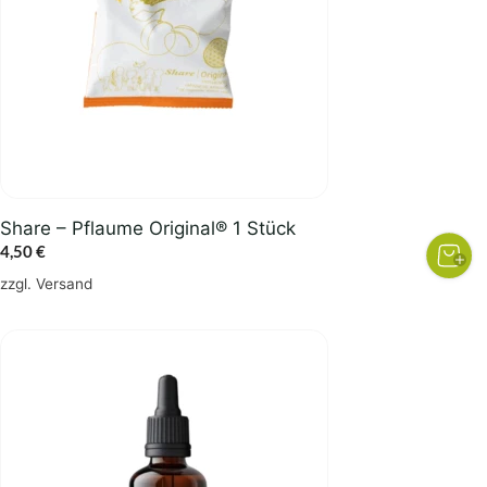
Share – Pflaume Original® 1 Stück
4,50
€
zzgl.
Versand
Dieses
Produkt
weist
mehrere
Varianten
auf.