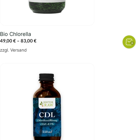
auf
der
Produktseite
gewählt
Bio Chlorella
werden
Preisspanne:
49,00
€
–
83,00
€
49,00 €
zzgl.
Versand
bis
83,00 €