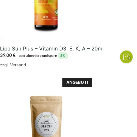
Lipo Sun Plus – Vitamin D3, E, K, A – 20ml
39,00
€
5%
–
oder abonniere und spare
zzgl.
Versand
Dieses
ANGEBOT!
Produkt
weist
mehrere
Varianten
auf.
Die
Optionen