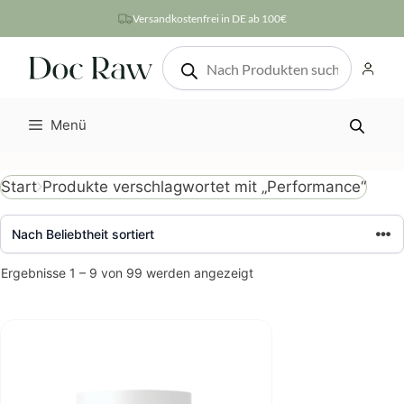
Zum
Versandkostenfrei in DE ab 100€
Inhalt
Products
springen
search
Menü
Produkte verschlagwortet mit „Performance“
Start
Nach
Ergebnisse 1 – 9 von 99 werden angezeigt
Beliebtheit
sortiert