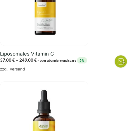
Die
Optionen
können
auf
der
Produktseite
gewählt
Liposomales Vitamin C
werden
Preisspanne:
37,00
€
–
249,00
€
5%
–
oder abonniere und spare
37,00 €
zzgl.
Versand
bis
249,00 €