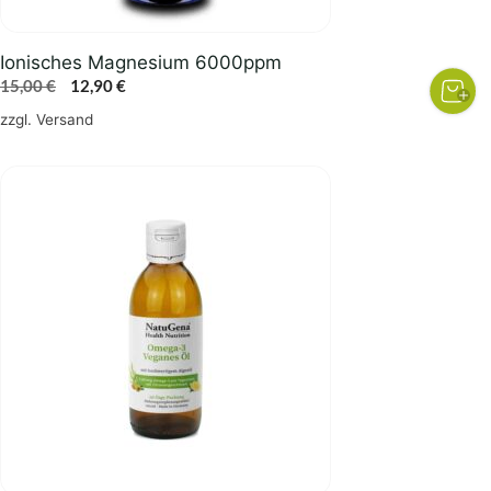
Ionisches Magnesium 6000ppm
Ursprünglicher
Aktueller
15,00
€
12,90
€
Preis
Preis
zzgl.
Versand
war:
ist:
15,00 €
12,90 €.