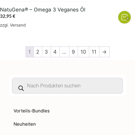
NatuGena® – Omega 3 Veganes Öl
32,95
€
zzgl.
Versand
1
2
3
4
…
9
10
11
→
Products
search
Vorteils-Bundles
Neuheiten