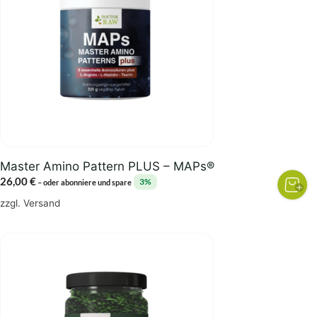
Master Amino Pattern PLUS – MAPs®
26,00
€
3%
–
oder abonniere und spare
zzgl.
Versand
Dieses
Produkt
weist
mehrere
Varianten