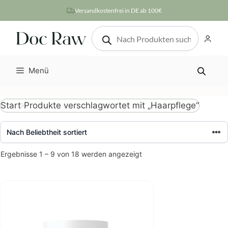
Zum
Versandkostenfrei in DE ab 100€
Inhalt
Products
springen
search
Menü
Produkte verschlagwortet mit „Haarpflege“
Start
Nach
Ergebnisse 1 – 9 von 18 werden angezeigt
Beliebtheit
sortiert