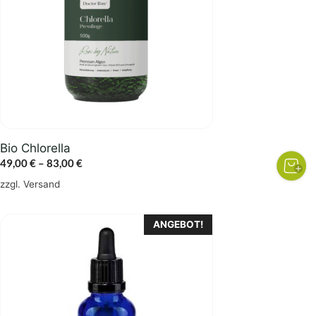
auf.
Die
Optionen
können
auf
der
Produktseite
gewählt
Bio Chlorella
werden
Preisspanne:
49,00
€
–
83,00
€
49,00 €
zzgl.
Versand
bis
83,00 €
ANGEBOT!