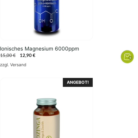
Ionisches Magnesium 6000ppm
Ursprünglicher
Aktueller
15,00
€
12,90
€
Preis
Preis
zzgl.
Versand
war:
ist:
15,00 €
12,90 €.
ANGEBOT!