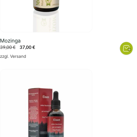
Mozinga
Ursprünglicher
Aktueller
39,00
€
37,00
€
Preis
Preis
zzgl.
Versand
war:
ist:
39,00 €
37,00 €.