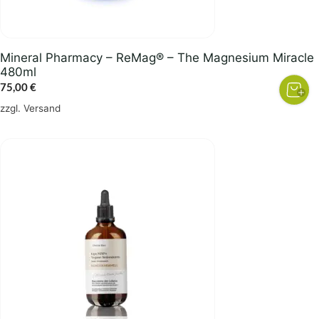
Mineral Pharmacy – ReMag® – The Magnesium Miracle
480ml
75,00
€
zzgl.
Versand
Dieses
Produkt
weist
mehrere
Varianten
auf.
Die
Optionen
können
auf