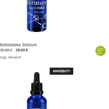
Kolloidales Silizium
Ursprünglicher
Aktueller
35,00
€
28,00
€
Preis
Preis
zzgl.
Versand
war:
ist:
35,00 €
28,00 €.
ANGEBOT!