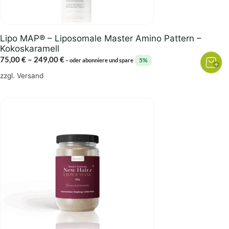
der
Produktseite
gewählt
Lipo MAP® – Liposomale Master Amino Pattern –
werden
Kokoskaramell
Preisspanne:
75,00
€
–
249,00
€
5%
–
oder abonniere und spare
75,00 €
zzgl.
Versand
bis
249,00 €