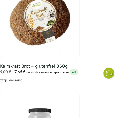
Keimkraft Brot – glutenfrei 360g
Ursprünglicher
Aktueller
9,00
€
7,65
€
4%
–
oder abonniere und spare bis zu
Preis
Preis
zzgl.
Versand
war:
ist:
9,00 €
7,65 €.
Dieses
Produkt
weist
mehrere