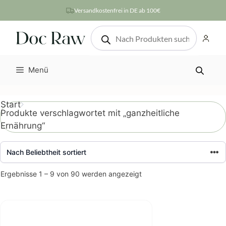
Zum
Versandkostenfrei in DE ab 100€
Inhalt
Products
springen
search
Menü
Start
Produkte verschlagwortet mit „ganzheitliche
Ernährung“
Nach
Ergebnisse 1 – 9 von 90 werden angezeigt
Beliebtheit
sortiert