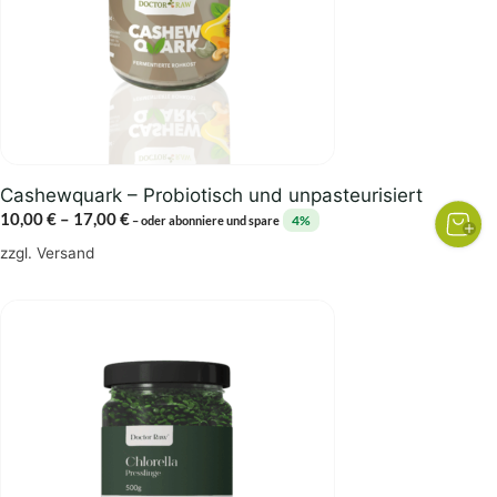
Die
Optionen
können
auf
der
Produktseite
gewählt
Cashewquark – Probiotisch und unpasteurisiert
werden
Preisspanne:
10,00
€
–
17,00
€
4%
–
oder abonniere und spare
10,00 €
zzgl.
Versand
bis
17,00 €
Dieses
Produkt
weist
mehrere
Varianten
auf.
Die