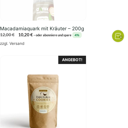
Macadamiaquark mit Kräuter – 200g
Ursprünglicher
Aktueller
12,00
€
10,20
€
4%
–
oder abonniere und spare
Preis
Preis
zzgl.
Versand
war:
ist:
12,00 €
10,20 €.
ANGEBOT!