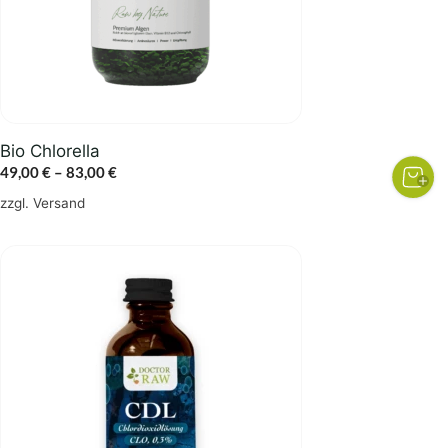
Optionen
können
auf
der
Produktseite
gewählt
Bio Chlorella
werden
Preisspanne:
49,00
€
–
83,00
€
49,00 €
zzgl.
Versand
bis
83,00 €