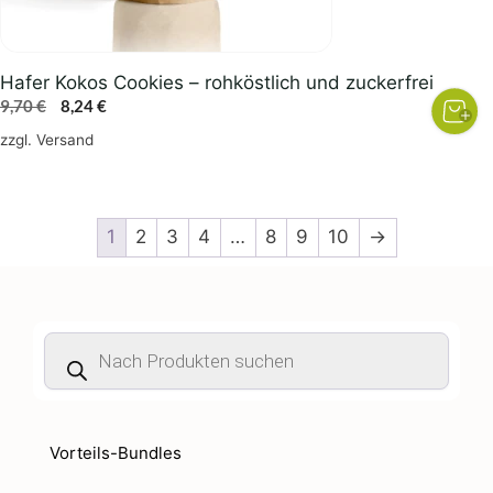
Hafer Kokos Cookies – rohköstlich und zuckerfrei
Ursprünglicher
Aktueller
9,70
€
8,24
€
Preis
Preis
zzgl.
Versand
war:
ist:
9,70 €
8,24 €.
1
2
3
4
…
8
9
10
→
Products
search
Vorteils-Bundles