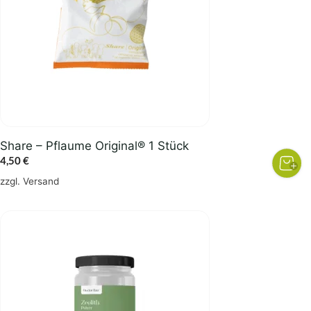
Share – Pflaume Original® 1 Stück
4,50
€
zzgl.
Versand
Dieses
Produkt
weist
mehrere
Varianten
auf.