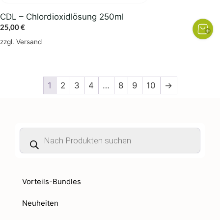
CDL – Chlordioxidlösung 250ml
25,00
€
zzgl.
Versand
1
2
3
4
…
8
9
10
→
Products
search
Vorteils-Bundles
Neuheiten