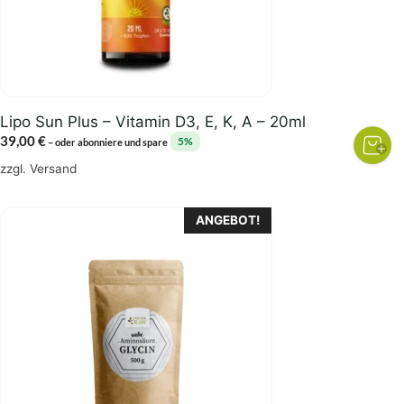
Lipo Sun Plus – Vitamin D3, E, K, A – 20ml
39,00
€
5%
–
oder abonniere und spare
zzgl.
Versand
Dieses
ANGEBOT!
Produkt
weist
mehrere
Varianten
auf.
Die
Optionen
können