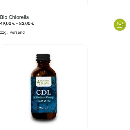
Produktseite
gewählt
Bio Chlorella
werden
Preisspanne:
49,00
€
–
83,00
€
49,00 €
zzgl.
Versand
bis
83,00 €