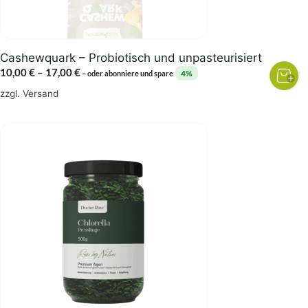
der
Produktseite
gewählt
Cashewquark – Probiotisch und unpasteurisiert
werden
Preisspanne:
10,00
€
–
17,00
€
4%
–
oder abonniere und spare
10,00 €
zzgl.
Versand
bis
17,00 €
Dieses
Produkt
weist
mehrere
Varianten
auf.
Die
Optionen
können
auf
der