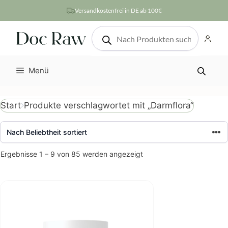
Zum
Versandkostenfrei in DE ab 100€
Inhalt
Products
springen
search
Menü
Produkte verschlagwortet mit „Darmflora“
Start
Nach
Ergebnisse 1 – 9 von 85 werden angezeigt
Beliebtheit
sortiert