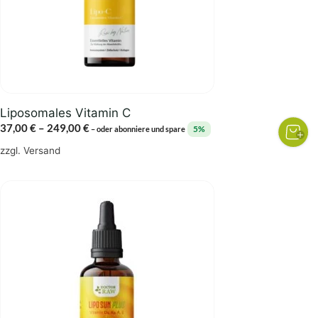
Optionen
können
auf
der
Produktseite
gewählt
Liposomales Vitamin C
werden
Preisspanne:
37,00
€
–
249,00
€
5%
–
oder abonniere und spare
37,00 €
zzgl.
Versand
bis
249,00 €