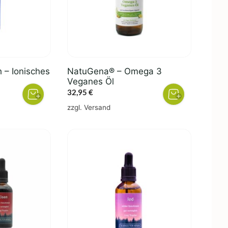
h – Ionisches
NatuGena® – Omega 3
Veganes Öl
32,95
€
zzgl.
Versand