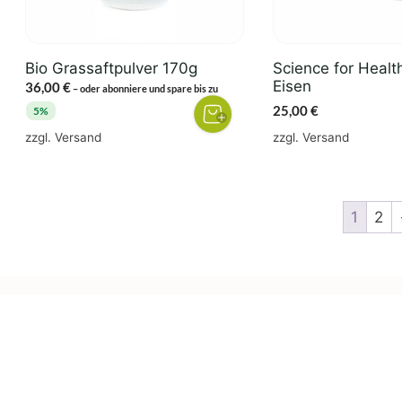
Bio Grassaftpulver 170g
Science for Healt
Eisen
36,00
€
–
oder abonniere und spare bis zu
25,00
€
5%
zzgl.
Versand
zzgl.
Versand
1
2