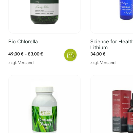
auf.
Die
Optionen
können
auf
der
Bio Chlorella
Science for Healt
Produktseite
Lithium
gewählt
Preisspanne:
49,00
€
–
83,00
€
34,00
€
werden
49,00 €
zzgl.
Versand
zzgl.
Versand
bis
83,00 €