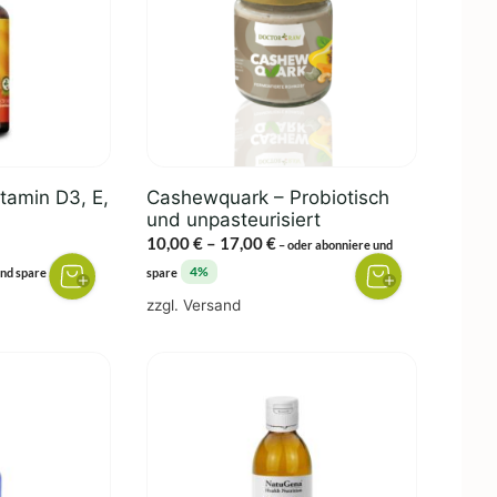
Varianten
auf.
Die
Optionen
können
auf
der
itamin D3, E,
Cashewquark – Probiotisch
Produktseite
und unpasteurisiert
gewählt
Preisspanne:
10,00
€
–
17,00
€
–
oder abonniere und
werden
10,00 €
5%
4%
und spare
spare
bis
zzgl.
Versand
17,00 €