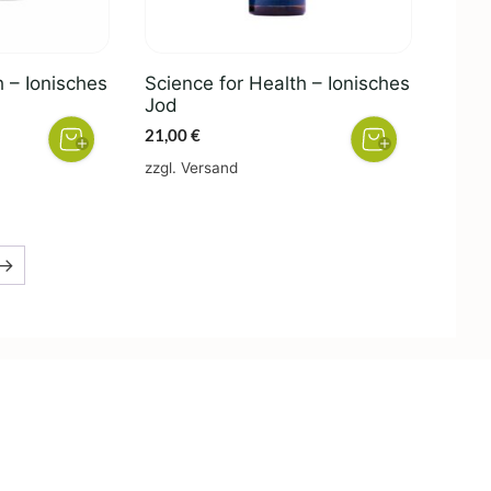
h – Ionisches
Science for Health – Ionisches
Jod
21,00
€
zzgl.
Versand
→