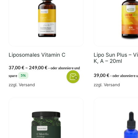
Varianten
auf.
Die
Optionen
können
auf
der
Liposomales Vitamin C
Lipo Sun Plus – V
Produktseite
K, A – 20ml
gewählt
Preisspanne:
37,00
€
–
249,00
€
–
oder abonniere und
werden
37,00 €
39,00
€
5%
spare
–
oder abonniere 
bis
zzgl.
Versand
zzgl.
Versand
249,00 €
Dieses
Produkt
weist
mehrere
Varianten