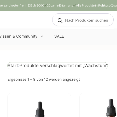
Versandkostenfrei in DE ab 100€
20 Jahre Erfahrung
Alle Produkte in Rohkost-Qual
Products
search
Wissen & Community
SALE
Produkte verschlagwortet mit „Wachstum“
Start
Nach
Ergebnisse 1 – 9 von 12 werden angezeigt
Beliebtheit
sortiert
Dieses
Produkt
weist
mehrere