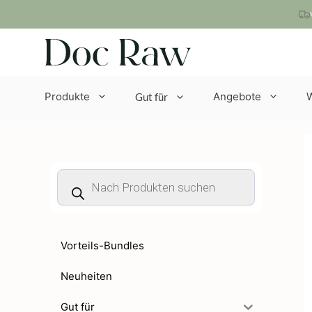
Zum
Inhalt
springen
Produkte
Angebote
Gut für
Products
search
Vorteils-Bundles
Neuheiten
Gut für