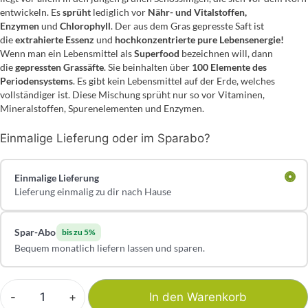
entwickeln. Es
sprüht
lediglich vor
Nähr- und Vitalstoffen,
Enzymen
und
Chlorophyll
. Der aus dem Gras gepresste Saft ist
die
extrahierte Essenz
und
hochkonzentrierte pure Lebensenergie!
Wenn man ein Lebensmittel als
Superfood
bezeichnen will, dann
die
gepressten Grassäfte
. Sie beinhalten über
100 Elemente des
Periodensystems
. Es gibt kein Lebensmittel auf der Erde, welches
vollständiger ist. Diese Mischung sprüht nur so vor Vitaminen,
Mineralstoffen, Spurenelementen und Enzymen.
Einmalige Lieferung oder im Sparabo?
Einmalige Lieferung
Lieferung einmalig zu dir nach Hause
Spar-Abo
bis zu 5%
Bequem monatlich liefern lassen und sparen.
-
+
In den Warenkorb
Bio