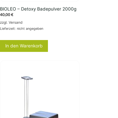
BIOLEO – Detoxy Badepulver 2000g
40,00
€
zzgl.
Versand
Lieferzeit: nicht angegeben
In den Warenkorb
Dieses
Produkt
weist
mehrere
Varianten
auf.
Die
Optionen
können