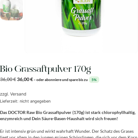
Bio Grassaftpulver 170g
36,00
€
36,00
€
–
oder abonniere und spare bis zu
5%
zzgl.
Versand
Lieferzeit: nicht angegeben
Das DOCTOR Raw Bio Grassaftpulver (170g) ist stark chlorophyllhaltig,
enzymreich und Dein Säure-Basen-Haushalt wird sich freuen!
Er ist intensiv grün und wirkt wahrhaft Wunder. Der Schatz des Grases
liegt vor allem in den jungen grünen Schösslingen, die sich vor dem Korn