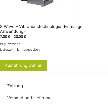
auf
der
Produktseite
gewählt
SiWave – Vibrationstechnologie (Einmalige
werden
Anwendung)
Preisspanne:
7,00
€
–
20,00
€
7,00 €
zzgl.
Versand
bis
Lieferzeit: nicht angegeben
20,00 €
Ausführung wählen
Zahlung
Versand und Lieferung