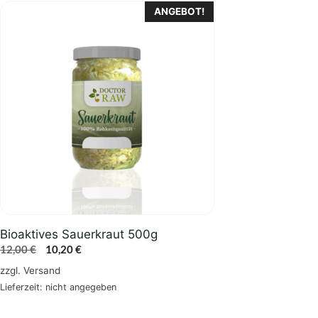
ANGEBOT!
Bioaktives Sauerkraut 500g
Ursprünglicher
Aktueller
12,00
€
10,20
€
Preis
Preis
zzgl.
Versand
war:
ist:
Lieferzeit: nicht angegeben
12,00 €
10,20 €.