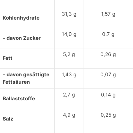
31,3 g
1,57 g
Kohlenhydrate
14,0 g
0,7 g
– davon Zucker
5,2 g
0,26 g
Fett
– davon gesättigte
1,43 g
0,07 g
Fettsäuren
2,7 g
0,14 g
Ballaststoffe
4,9 g
0,25 g
Salz