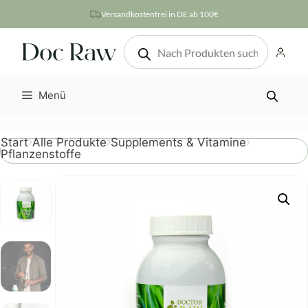
Zum
Versandkostenfrei in DE ab 100€
Inhalt
Products
springen
search
Menü
Start
Alle Produkte
Supplements & Vitamine
Pflanzenstoffe