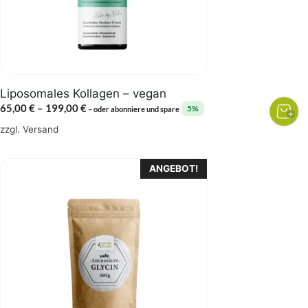
können
auf
der
Produktseite
gewählt
Liposomales Kollagen – vegan
werden
Preisspanne:
65,00
€
–
199,00
€
5%
–
oder abonniere und spare
65,00 €
zzgl.
Versand
bis
199,00 €
Dieses
ANGEBOT!
Produkt
weist
mehrere
Varianten
auf.
Die
Optionen
können