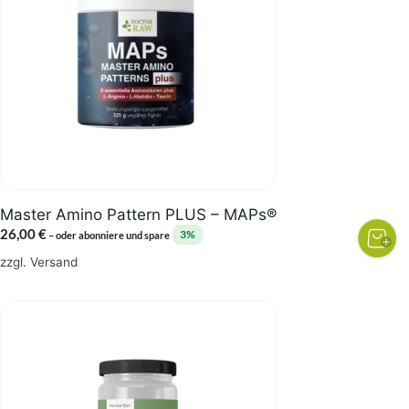
Master Amino Pattern PLUS – MAPs®
26,00
€
3%
–
oder abonniere und spare
zzgl.
Versand
Dieses
Produkt
weist
mehrere
Varianten