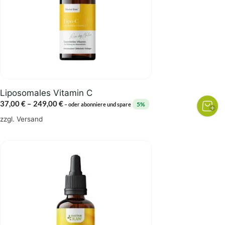
Die
Optionen
können
auf
der
Produktseite
gewählt
Liposomales Vitamin C
werden
Preisspanne:
37,00
€
–
249,00
€
5%
–
oder abonniere und spare
37,00 €
zzgl.
Versand
bis
249,00 €