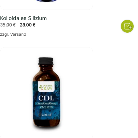
Kolloidales Silizium
Ursprünglicher
Aktueller
35,00
€
28,00
€
Preis
Preis
zzgl.
Versand
war:
ist:
35,00 €
28,00 €.