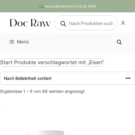
Zum
Versandkostenfrei in DE ab 100€
Inhalt
Products
springen
search
Menü
Produkte verschlagwortet mit „Eisen“
Start
Nach
Ergebnisse 1 – 9 von 88 werden angezeigt
Beliebtheit
sortiert