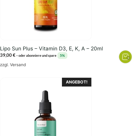
Lipo Sun Plus – Vitamin D3, E, K, A – 20ml
39,00
€
5%
–
oder abonniere und spare
zzgl.
Versand
Dieses
ANGEBOT!
Produkt
weist
mehrere
Varianten
auf.
Die
Optionen