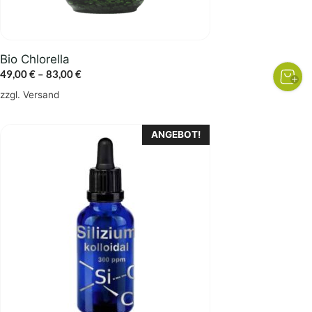
der
Produktseite
gewählt
Bio Chlorella
werden
Preisspanne:
49,00
€
–
83,00
€
49,00 €
zzgl.
Versand
bis
83,00 €
ANGEBOT!