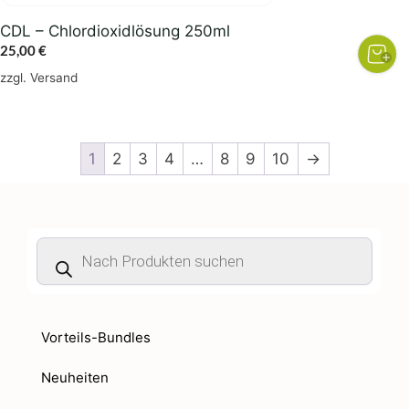
CDL – Chlordioxidlösung 250ml
25,00
€
zzgl.
Versand
1
2
3
4
…
8
9
10
→
Products
search
Vorteils-Bundles
Neuheiten