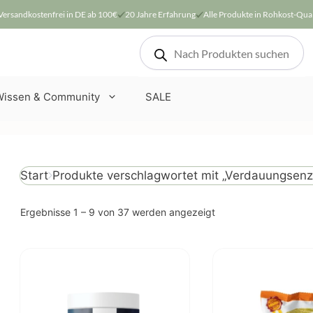
Versandkostenfrei in DE ab 100€
20 Jahre Erfahrung
Alle Produkte in Rohkost-Qual
Products
search
Wissen & Community
SALE
Produkte verschlagwortet mit „Verdauungsen
Start
Nach
Ergebnisse 1 – 9 von 37 werden angezeigt
Beliebtheit
sortiert