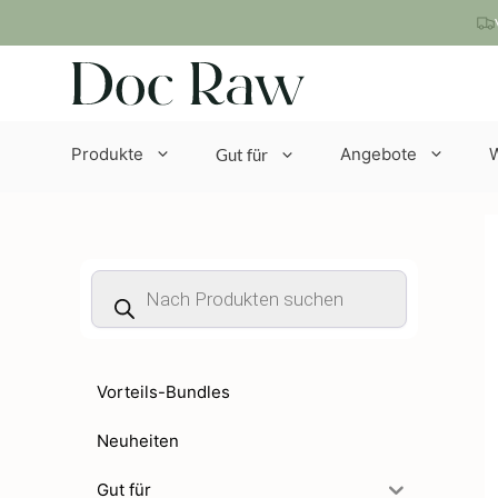
Zum
Inhalt
springen
Produkte
Angebote
Gut für
Products
search
Vorteils-Bundles
Neuheiten
Gut für