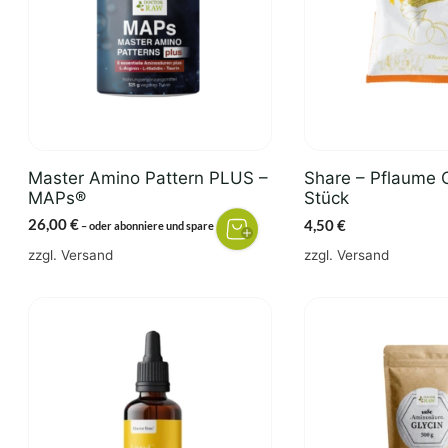
Master Amino Pattern PLUS –
Share – Pflaume O
MAPs®
Stück
26,00
€
4,50
€
3%
–
oder abonniere und spare
zzgl.
Versand
zzgl.
Versand
Dieses
Dieses
Produkt
Produkt
weist
weist
mehrere
mehrere
Varianten
Varianten
auf.
auf.