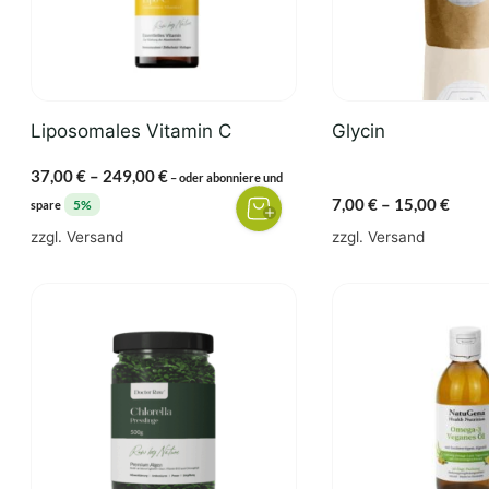
Die
Die
Optionen
Optionen
können
können
auf
auf
der
der
Liposomales Vitamin C
Glycin
Produktseite
Produktseite
gewählt
gewählt
Preisspanne:
37,00
€
–
249,00
€
–
oder abonniere und
werden
werden
37,00 €
Preis
7,00
€
–
15,00
€
5%
spare
bis
7,00 
zzgl.
Versand
zzgl.
Versand
249,00 €
bis
15,00
Dieses
Produkt
weist
mehrere
Varianten
auf.
Die
Optionen