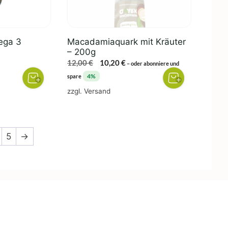
ega 3
Macadamiaquark mit Kräuter
– 200g
Ursprünglicher
Aktueller
12,00
€
10,20
€
–
oder abonniere und
Preis
Preis
4%
spare
war:
ist:
zzgl.
Versand
12,00 €
10,20 €.
5
→