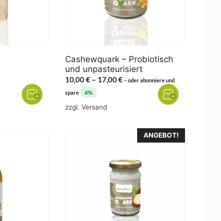
Die
Optionen
können
auf
der
Cashewquark – Probiotisch
Produktseite
und unpasteurisiert
gewählt
Preisspanne:
10,00
€
–
17,00
€
–
oder abonniere und
werden
10,00 €
spanne:
4%
spare
bis
€
zzgl.
Versand
17,00 €
 €
ANGEBOT!