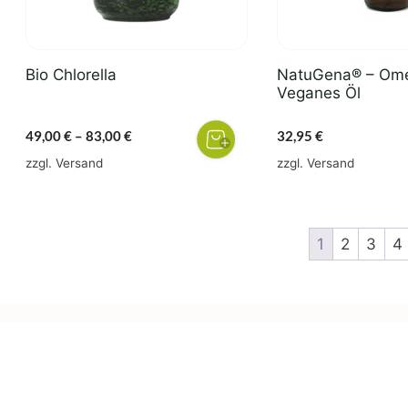
können
auf
der
Bio Chlorella
NatuGena® – Om
Produktseite
Veganes Öl
gewählt
werden
Preisspanne:
49,00
€
–
83,00
€
32,95
€
49,00 €
zzgl.
Versand
zzgl.
Versand
bis
83,00 €
1
2
3
4