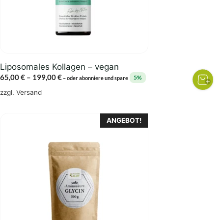
können
auf
der
Produktseite
gewählt
Liposomales Kollagen – vegan
werden
Preisspanne:
65,00
€
–
199,00
€
5%
–
oder abonniere und spare
65,00 €
zzgl.
Versand
bis
199,00 €
Dieses
ANGEBOT!
Produkt
weist
mehrere
Varianten
auf.
Die
Optionen
können