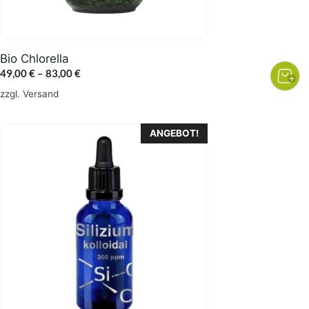
der
Produktseite
gewählt
Bio Chlorella
werden
Preisspanne:
49,00
€
–
83,00
€
49,00 €
zzgl.
Versand
bis
83,00 €
ANGEBOT!