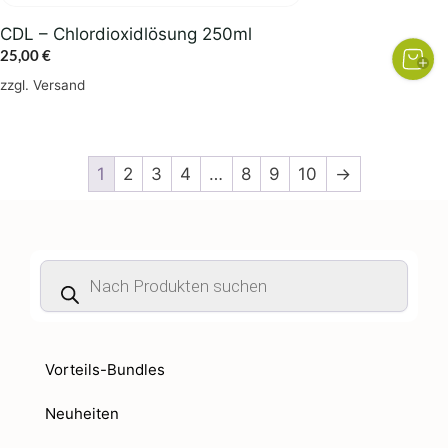
CDL – Chlordioxidlösung 250ml
25,00
€
zzgl.
Versand
1
2
3
4
…
8
9
10
→
Products
search
Vorteils-Bundles
Neuheiten