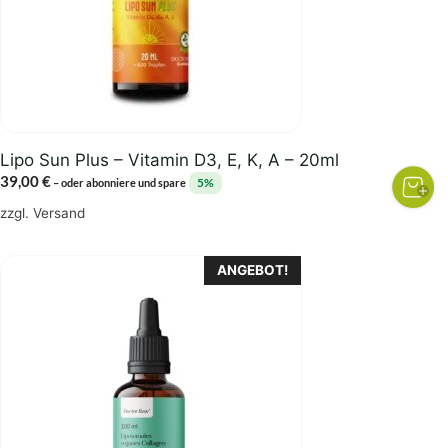
Lipo Sun Plus – Vitamin D3, E, K, A – 20ml
39,00
€
5%
–
oder abonniere und spare
zzgl.
Versand
Dieses
ANGEBOT!
Produkt
weist
mehrere
Varianten
auf.
Die
Optionen