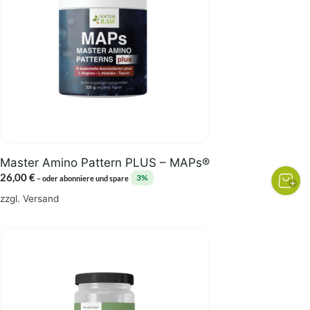
Master Amino Pattern PLUS – MAPs®
26,00
€
3%
–
oder abonniere und spare
zzgl.
Versand
Dieses
Produkt
weist
mehrere
Varianten