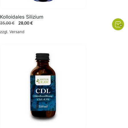
Kolloidales Silizium
Ursprünglicher
Aktueller
35,00
€
28,00
€
Preis
Preis
zzgl.
Versand
war:
ist:
35,00 €
28,00 €.