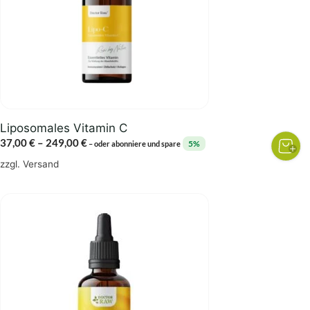
Die
Optionen
können
auf
der
Produktseite
gewählt
Liposomales Vitamin C
werden
Preisspanne:
37,00
€
–
249,00
€
5%
–
oder abonniere und spare
37,00 €
zzgl.
Versand
bis
249,00 €