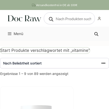
Zum
Versandkostenfrei in DE ab 100€
Inhalt
Products
springen
search
Menü
Produkte verschlagwortet mit „vitamine“
Start
Nach
Ergebnisse 1 – 9 von 89 werden angezeigt
Beliebtheit
sortiert