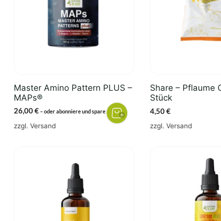
Master Amino Pattern PLUS –
Share – Pflaume O
MAPs®
Stück
26,00
€
4,50
€
3%
–
oder abonniere und spare
zzgl.
Versand
zzgl.
Versand
Dieses
Produkt
weist
mehrere
Varianten
auf.