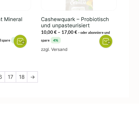
können
auf
der
t Mineral
Cashewquark – Probiotisch
Produktseite
und unpasteurisiert
gewählt
Preisspanne:
10,00
€
–
17,00
€
–
oder abonniere und
werden
10,00 €
5%
4%
d spare
spare
bis
zzgl.
Versand
17,00 €
6
17
18
→