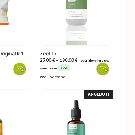
Varianten
auf.
Die
Optionen
können
auf
der
riginal® 1
Zeolith
Produktseite
Preisspanne:
25,00
€
–
180,00
€
–
oder abonniere und
gewählt
25,00 €
10%
spare bis zu
werden
bis
zzgl.
Versand
180,00 €
Dieses
ANGEBOT!
Produkt
weist
mehrere
Varianten
auf.