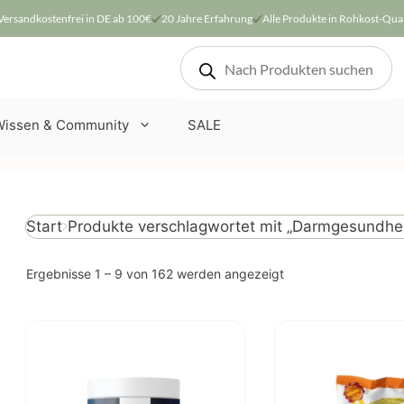
Versandkostenfrei in DE ab 100€
20 Jahre Erfahrung
Alle Produkte in Rohkost-Qual
Products
search
Wissen & Community
SALE
Produkte verschlagwortet mit „Darmgesundhei
Start
Nach
Ergebnisse 1 – 9 von 162 werden angezeigt
Beliebtheit
sortiert