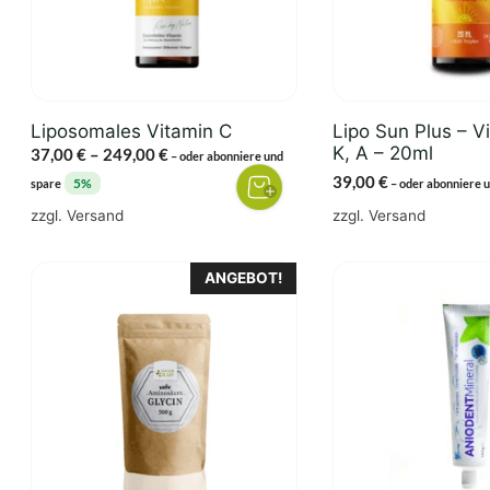
Die
Optionen
können
auf
der
Liposomales Vitamin C
Lipo Sun Plus – V
Produktseite
K, A – 20ml
Preisspanne:
37,00
€
–
249,00
€
–
oder abonniere und
gewählt
37,00 €
39,00
€
5%
spare
–
oder abonniere 
werden
bis
zzgl.
Versand
zzgl.
Versand
249,00 €
Dieses
ANGEBOT!
Produkt
weist
mehrere
Varianten
auf.
Die
Optionen