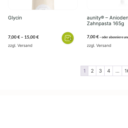
können
auf
der
Glycin
aunity® – Anioden
Produktseite
Zahnpasta 165g
gewählt
werden
Preisspanne:
7,00
€
7,00
€
–
15,00
€
–
oder abonniere un
7,00 €
zzgl.
Versand
zzgl.
Versand
bis
15,00 €
1
2
3
4
…
1