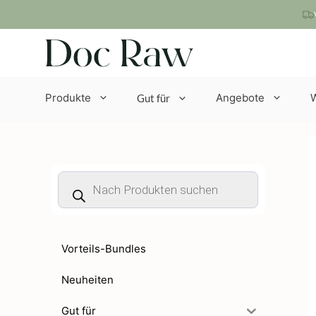
Zum
Inhalt
springen
Produkte
Angebote
Gut für
Products
search
Vorteils-Bundles
Neuheiten
Gut für