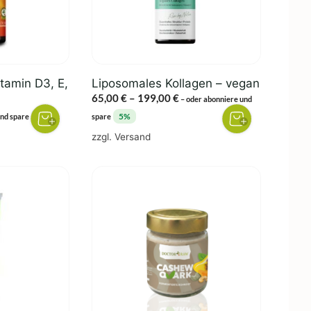
Die
Optionen
können
auf
der
itamin D3, E,
Liposomales Kollagen – vegan
Produktseite
Preisspanne:
65,00
€
–
199,00
€
–
oder abonniere und
gewählt
65,00 €
5%
5%
und spare
spare
werden
bis
zzgl.
Versand
199,00 €
Dieses
Produkt
weist
mehrere
Varianten
auf.
Die
Optionen