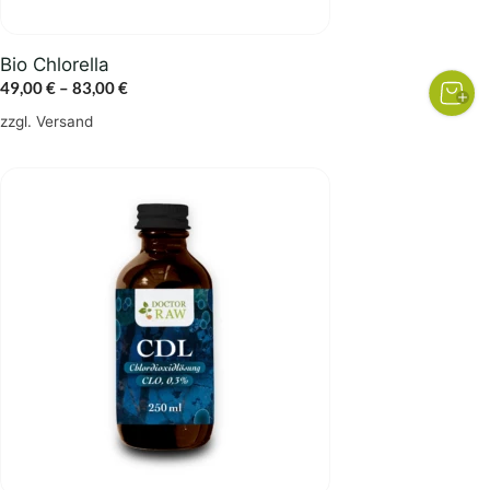
Produktseite
gewählt
Bio Chlorella
werden
Preisspanne:
49,00
€
–
83,00
€
49,00 €
zzgl.
Versand
bis
83,00 €