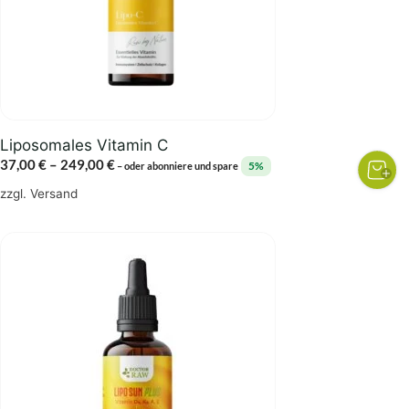
Optionen
können
auf
der
Produktseite
gewählt
Liposomales Vitamin C
werden
Preisspanne:
37,00
€
–
249,00
€
5%
–
oder abonniere und spare
37,00 €
zzgl.
Versand
bis
249,00 €