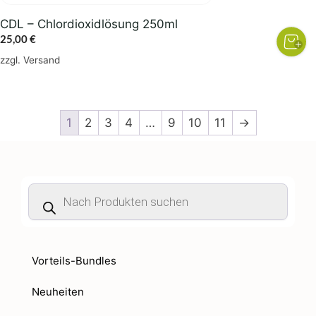
CDL – Chlordioxidlösung 250ml
25,00
€
zzgl.
Versand
1
2
3
4
…
9
10
11
→
Products
search
Vorteils-Bundles
Neuheiten