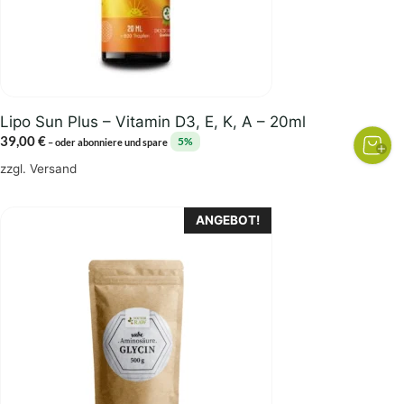
Lipo Sun Plus – Vitamin D3, E, K, A – 20ml
39,00
€
5%
–
oder abonniere und spare
zzgl.
Versand
Dieses
ANGEBOT!
Produkt
weist
mehrere
Varianten
auf.
Die
Optionen
können