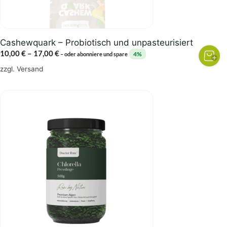
der
Produktseite
gewählt
Cashewquark – Probiotisch und unpasteurisiert
werden
Preisspanne:
10,00
€
–
17,00
€
4%
–
oder abonniere und spare
10,00 €
zzgl.
Versand
bis
17,00 €
Dieses
Produkt
weist
mehrere
Varianten
auf.
Die
Optionen
können
auf
der