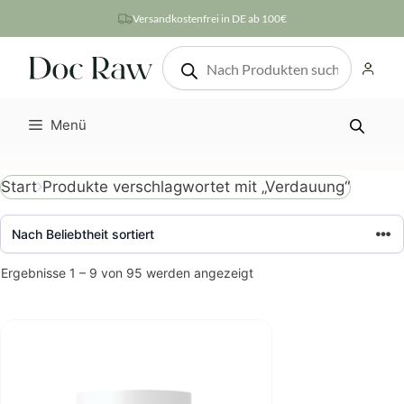
Zum
Versandkostenfrei in DE ab 100€
Inhalt
Products
springen
search
Menü
Produkte verschlagwortet mit „Verdauung“
Start
Nach
Ergebnisse 1 – 9 von 95 werden angezeigt
Beliebtheit
sortiert