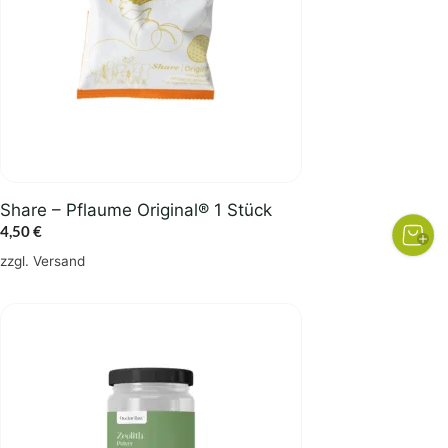
Share – Pflaume Original® 1 Stück
4,50
€
zzgl.
Versand
Dieses
Produkt
weist
mehrere
Varianten
auf.