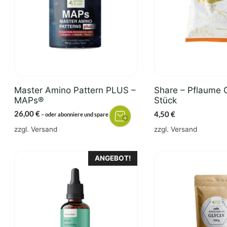
Master Amino Pattern PLUS –
Share – Pflaume O
MAPs®
Stück
26,00
€
4,50
€
3%
–
oder abonniere und spare
zzgl.
Versand
zzgl.
Versand
Dieses
Dieses
ANGEBOT!
Produkt
Produkt
weist
weist
mehrere
mehrere
Varianten
Varianten
auf.
auf.