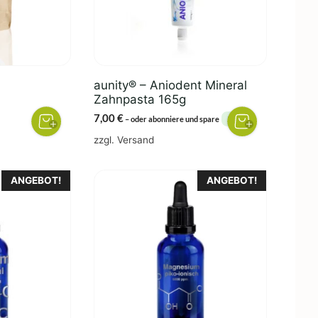
aunity® – Aniodent Mineral
Zahnpasta 165g
spanne:
7,00
€
5%
–
oder abonniere und spare
€
zzgl.
Versand
 €
ANGEBOT!
ANGEBOT!