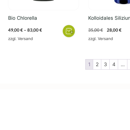
können
auf
der
Bio Chlorella
Kolloidales Silizi
Produktseite
gewählt
Preisspanne:
Ursprünglic
Aktu
49,00
€
–
83,00
€
35,00
€
28,00
€
werden
49,00 €
Preis
Prei
zzgl.
Versand
zzgl.
Versand
bis
war:
ist:
83,00 €
35,00 €
28,0
1
2
3
4
…