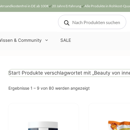
Versandkostenfrei in DE ab 100€
20 Jahre Erfahrung
Alle Produkte in Rohkost-Qual
Products
search
Wissen & Community
SALE
Produkte verschlagwortet mit „Beauty von inn
Start
Nach
Ergebnisse 1 – 9 von 80 werden angezeigt
Beliebtheit
sortiert