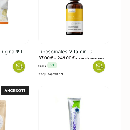
Varianten
auf.
Die
Optionen
können
auf
der
riginal® 1
Liposomales Vitamin C
Produktseite
Preisspanne:
37,00
€
–
249,00
€
–
oder abonniere und
gewählt
37,00 €
5%
spare
werden
bis
zzgl.
Versand
249,00 €
ANGEBOT!