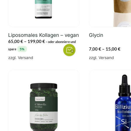
Die
Die
Optionen
Optionen
können
können
auf
auf
der
der
Liposomales Kollagen – vegan
Glycin
Produktseite
Produktseite
Preisspanne:
65,00
€
–
199,00
€
–
oder abonniere und
gewählt
gewählt
65,00 €
Preis
7,00
€
–
15,00
€
5%
spare
werden
werden
bis
7,00 
zzgl.
Versand
zzgl.
Versand
199,00 €
bis
15,00
Dieses
Produkt
weist
mehrere
Varianten
auf.
Die
Optionen