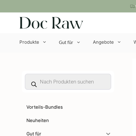
Zum
Inhalt
springen
Produkte
Angebote
Gut für
Products
search
Vorteils-Bundles
Neuheiten
Gut für