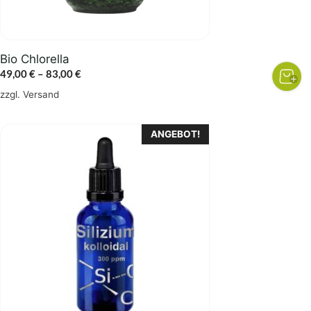
der
Produktseite
gewählt
Bio Chlorella
werden
Preisspanne:
49,00
€
–
83,00
€
49,00 €
zzgl.
Versand
bis
83,00 €
ANGEBOT!