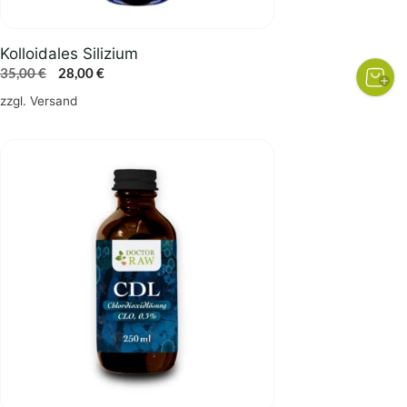
Kolloidales Silizium
Ursprünglicher
Aktueller
35,00
€
28,00
€
Preis
Preis
zzgl.
Versand
war:
ist:
35,00 €
28,00 €.