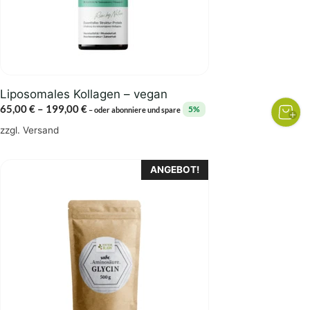
können
auf
der
Produktseite
gewählt
Liposomales Kollagen – vegan
werden
Preisspanne:
65,00
€
–
199,00
€
5%
–
oder abonniere und spare
65,00 €
zzgl.
Versand
bis
199,00 €
Dieses
ANGEBOT!
Produkt
weist
mehrere
Varianten
auf.
Die
Optionen
können