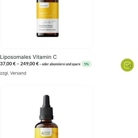
Die
Optionen
können
auf
der
Produktseite
gewählt
Liposomales Vitamin C
werden
Preisspanne:
37,00
€
–
249,00
€
5%
–
oder abonniere und spare
37,00 €
zzgl.
Versand
bis
249,00 €