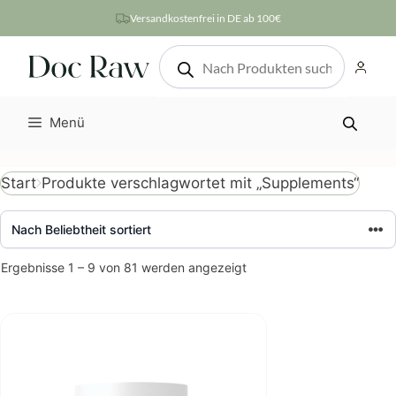
Zum
Versandkostenfrei in DE ab 100€
Inhalt
Products
springen
search
Menü
Produkte verschlagwortet mit „Supplements“
Start
Nach
Ergebnisse 1 – 9 von 81 werden angezeigt
Beliebtheit
sortiert