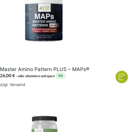
Master Amino Pattern PLUS – MAPs®
26,00
€
3%
–
oder abonniere und spare
zzgl.
Versand
Dieses
Produkt
weist
mehrere
Varianten