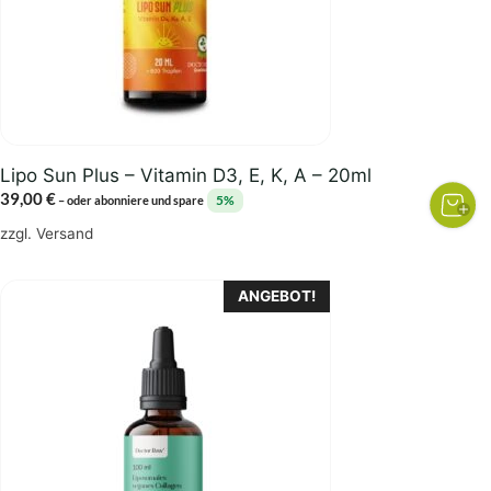
Lipo Sun Plus – Vitamin D3, E, K, A – 20ml
39,00
€
5%
–
oder abonniere und spare
zzgl.
Versand
Dieses
ANGEBOT!
Produkt
weist
mehrere
Varianten
auf.
Die
Optionen