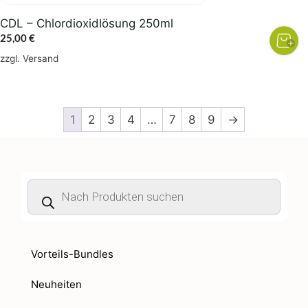
CDL – Chlordioxidlösung 250ml
25,00
€
zzgl.
Versand
1
2
3
4
…
7
8
9
→
Products
search
Vorteils-Bundles
Neuheiten