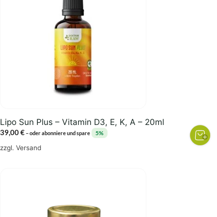
Lipo Sun Plus – Vitamin D3, E, K, A – 20ml
39,00
€
5%
–
oder abonniere und spare
zzgl.
Versand
Dieses
Produkt
weist
mehrere