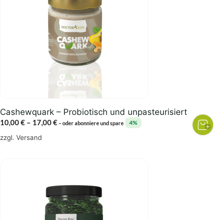
Varianten
auf.
Die
Optionen
können
auf
der
Produktseite
gewählt
Cashewquark – Probiotisch und unpasteurisiert
werden
Preisspanne:
10,00
€
–
17,00
€
4%
–
oder abonniere und spare
10,00 €
zzgl.
Versand
bis
17,00 €
Dieses
Produkt
weist
mehrere
Varianten