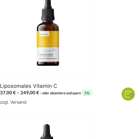
weist
mehrere
Varianten
auf.
Die
Optionen
können
auf
der
Produktseite
gewählt
Liposomales Vitamin C
werden
Preisspanne:
37,00
€
–
249,00
€
5%
–
oder abonniere und spare
37,00 €
zzgl.
Versand
bis
249,00 €