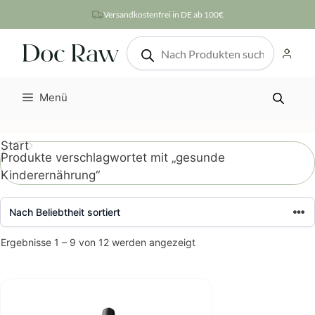
Zum
Versandkostenfrei in DE ab 100€
Inhalt
Products
springen
search
Menü
Start
Produkte verschlagwortet mit „gesunde
Kinderernährung“
Nach
Ergebnisse 1 – 9 von 12 werden angezeigt
Beliebtheit
sortiert
Dieses
Produkt