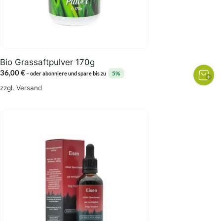
Bio Grassaftpulver 170g
36,00
€
5%
–
oder abonniere und spare bis zu
zzgl.
Versand