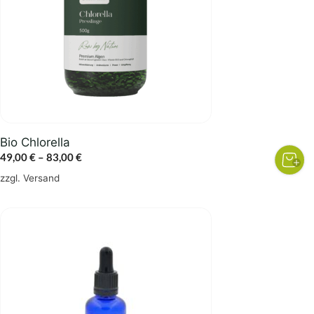
auf.
Die
Optionen
können
auf
der
Produktseite
gewählt
Bio Chlorella
werden
Preisspanne:
49,00
€
–
83,00
€
49,00 €
zzgl.
Versand
bis
83,00 €