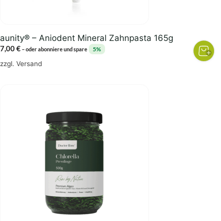
aunity® – Aniodent Mineral Zahnpasta 165g
7,00
€
5%
–
oder abonniere und spare
zzgl.
Versand
Dieses
Produkt
weist
mehrere
Varianten
auf.
Die
Optionen
können
auf
der