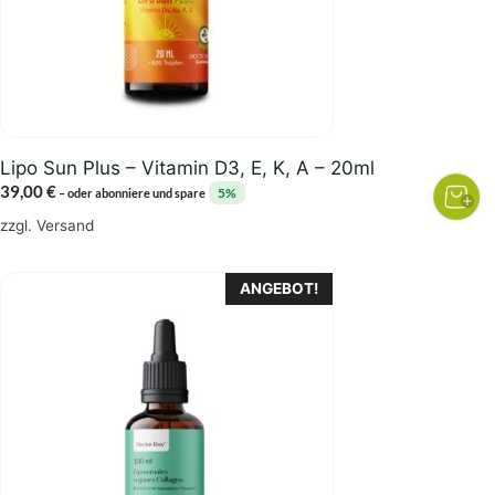
Lipo Sun Plus – Vitamin D3, E, K, A – 20ml
39,00
€
5%
–
oder abonniere und spare
zzgl.
Versand
Dieses
ANGEBOT!
Produkt
weist
mehrere
Varianten
auf.
Die
Optionen