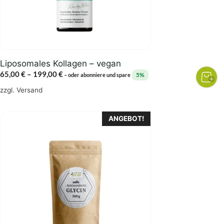
können
auf
der
Produktseite
gewählt
Liposomales Kollagen – vegan
werden
Preisspanne:
65,00
€
–
199,00
€
5%
–
oder abonniere und spare
65,00 €
zzgl.
Versand
bis
199,00 €
Dieses
ANGEBOT!
Produkt
weist
mehrere
Varianten
auf.
Die
Optionen
können