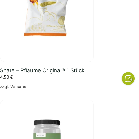
Share – Pflaume Original® 1 Stück
4,50
€
zzgl.
Versand
Dieses
Produkt
weist
mehrere
Varianten