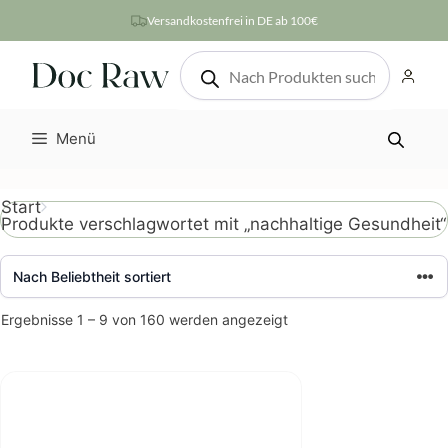
Zum
Versandkostenfrei in DE ab 100€
Inhalt
Products
springen
search
Menü
Start
Produkte verschlagwortet mit „nachhaltige Gesundheit“
Nach
Ergebnisse 1 – 9 von 160 werden angezeigt
Beliebtheit
sortiert