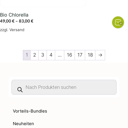
Produktseite
gewählt
Bio Chlorella
werden
Preisspanne:
49,00
€
–
83,00
€
49,00 €
zzgl.
Versand
bis
83,00 €
1
2
3
4
…
16
17
18
→
Products
search
Vorteils-Bundles
Neuheiten