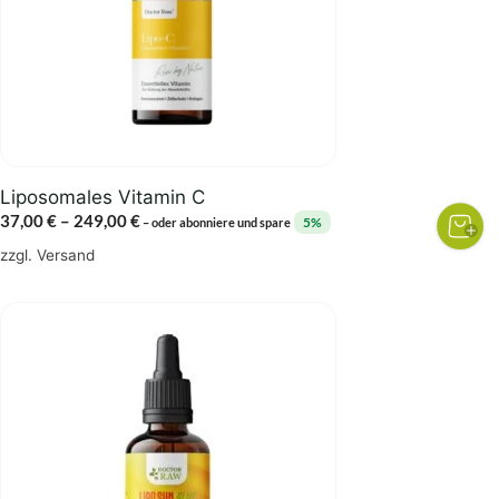
Die
Optionen
können
auf
der
Produktseite
gewählt
Liposomales Vitamin C
werden
Preisspanne:
37,00
€
–
249,00
€
5%
–
oder abonniere und spare
37,00 €
zzgl.
Versand
bis
249,00 €