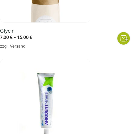
auf
der
Produktseite
gewählt
Glycin
werden
Preisspanne:
7,00
€
–
15,00
€
7,00 €
zzgl.
Versand
bis
15,00 €