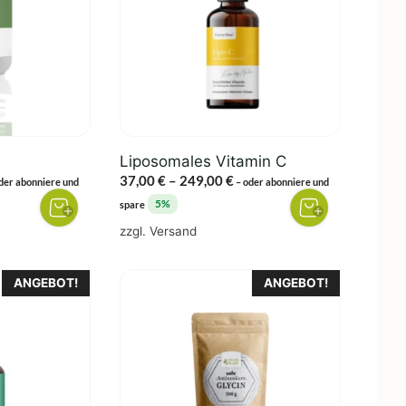
Varianten
auf.
Die
Optionen
können
auf
der
Liposomales Vitamin C
Produktseite
eisspanne:
Preisspanne:
37,00
€
–
249,00
€
der abonniere und
–
oder abonniere und
gewählt
,00 €
37,00 €
5%
spare
werden
s
bis
zzgl.
Versand
0,00 €
249,00 €
Dieses
ANGEBOT!
ANGEBOT!
Produkt
weist
mehrere
Varianten
auf.