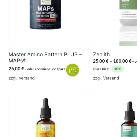
Varianten
auf.
Die
Optionen
können
auf
der
Master Amino Pattern PLUS –
Zeolith
Produktseite
MAPs®
Pr
25,00
€
–
180,00
€
–
o
gewählt
25
26,00
€
3%
10%
–
oder abonniere und spare
spare bis zu
werden
bi
zzgl.
Versand
zzgl.
Versand
18
Dieses
Produkt
weist
mehrere
Varianten
auf.