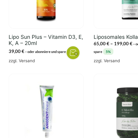
Die
Optionen
können
auf
der
Lipo Sun Plus – Vitamin D3, E,
Liposomales Koll
Produktseite
K, A – 20ml
Pr
65,00
€
–
199,00
€
–
o
gewählt
65
39,00
€
5%
5%
–
oder abonniere und spare
spare
werden
bi
zzgl.
Versand
zzgl.
Versand
19
Dieses
Produkt
weist
mehrere
Varianten
auf.
Die
Optionen