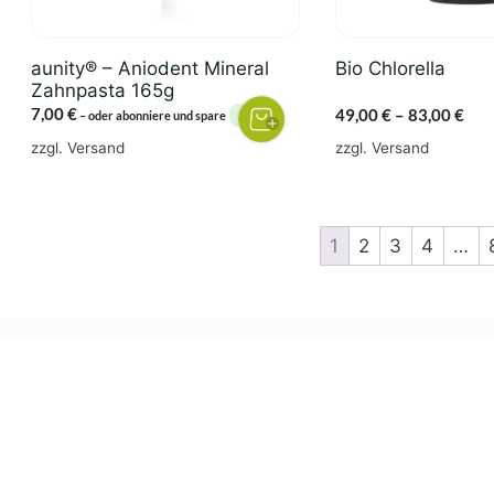
können
auf
der
aunity® – Aniodent Mineral
Bio Chlorella
Produktseite
Zahnpasta 165g
gewählt
7,00
€
Pre
49,00
€
–
83,00
€
5%
–
oder abonniere und spare
werden
49,
zzgl.
Versand
zzgl.
Versand
bis
83,
1
2
3
4
…