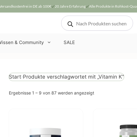
Versandkostenfrei in DE ab 100€
20 Jahre Erfahrung
Alle Produkte in Rohkost-Qual
Products
search
Wissen & Community
SALE
Produkte verschlagwortet mit „Vitamin K“
Start
Nach
Ergebnisse 1 – 9 von 87 werden angezeigt
Beliebtheit
sortiert
Dieses
Produkt
weist
mehrere