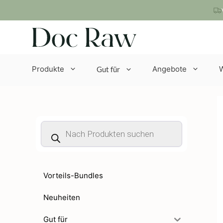
Zum
Inhalt
springen
Produkte
Angebote
Gut für
Products
search
Vorteils-Bundles
Neuheiten
Gut für