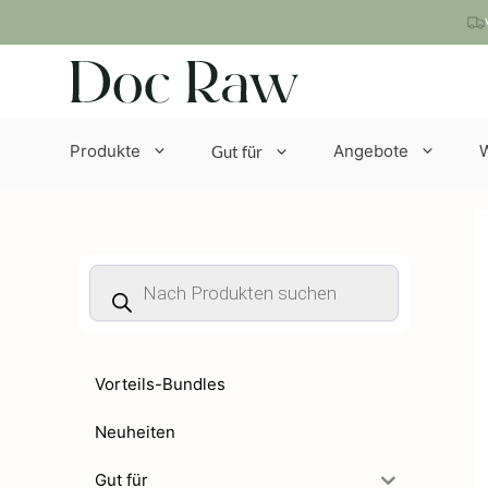
Zum
Inhalt
springen
Produkte
Angebote
Gut für
Products
search
Vorteils-Bundles
Neuheiten
Gut für