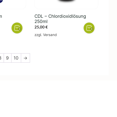
um
CDL – Chlordioxidlösung
250ml
her
eller
25,00
€
s
zzgl.
Versand
0 €.
8
9
10
→