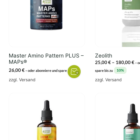
Varianten
auf.
Die
Optionen
können
auf
der
Master Amino Pattern PLUS –
Zeolith
Produktseite
MAPs®
Pr
25,00
€
–
180,00
€
–
o
gewählt
25
26,00
€
3%
10%
–
oder abonniere und spare
spare bis zu
werden
bi
zzgl.
Versand
zzgl.
Versand
18
Dieses
Produkt
weist
mehrere
Varianten
auf.