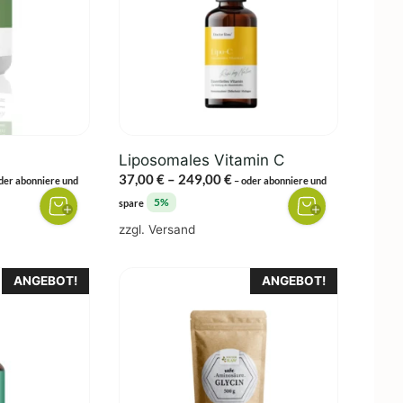
Varianten
auf.
Die
Optionen
können
auf
der
Liposomales Vitamin C
Produktseite
eisspanne:
Preisspanne:
37,00
€
–
249,00
€
der abonniere und
–
oder abonniere und
gewählt
,00 €
37,00 €
5%
spare
werden
s
bis
zzgl.
Versand
0,00 €
249,00 €
Dieses
ANGEBOT!
ANGEBOT!
Produkt
weist
mehrere
Varianten
auf.