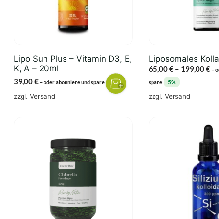
Die
Optionen
können
auf
der
Lipo Sun Plus – Vitamin D3, E,
Liposomales Koll
Produktseite
K, A – 20ml
Pr
65,00
€
–
199,00
€
–
o
gewählt
65
39,00
€
5%
5%
–
oder abonniere und spare
spare
werden
bi
zzgl.
Versand
zzgl.
Versand
19
Dieses
Produkt
weist
mehrere
Varianten
auf.
Die
Optionen