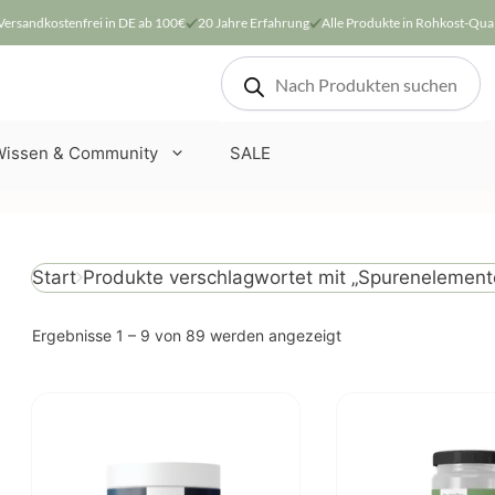
Versandkostenfrei in DE ab 100€
20 Jahre Erfahrung
Alle Produkte in Rohkost-Qual
Products
search
Wissen & Community
SALE
Produkte verschlagwortet mit „Spurenelement
Start
Nach
Ergebnisse 1 – 9 von 89 werden angezeigt
Beliebtheit
sortiert
Dieses
Produkt
weist
mehrere