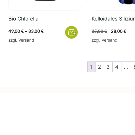
können
auf
der
Bio Chlorella
Kolloidales Silizi
Produktseite
gewählt
Preisspanne:
Ursprünglic
Aktu
49,00
€
–
83,00
€
35,00
€
28,00
€
werden
49,00 €
Preis
Prei
zzgl.
Versand
zzgl.
Versand
bis
war:
ist:
83,00 €
35,00 €
28,0
1
2
3
4
…