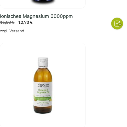
Ionisches Magnesium 6000ppm
Ursprünglicher
Aktueller
15,00
€
12,90
€
Preis
Preis
zzgl.
Versand
war:
ist:
15,00 €
12,90 €.