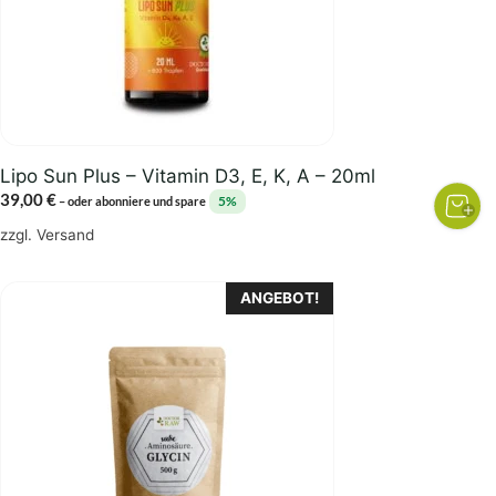
Lipo Sun Plus – Vitamin D3, E, K, A – 20ml
39,00
€
5%
–
oder abonniere und spare
zzgl.
Versand
Dieses
ANGEBOT!
Produkt
weist
mehrere
Varianten
auf.
Die
Optionen