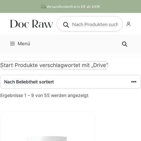
Zum
Versandkostenfrei in DE ab 100€
Inhalt
Products
springen
search
Menü
Produkte verschlagwortet mit „Drive“
Start
Nach
Ergebnisse 1 – 9 von 55 werden angezeigt
Beliebtheit
sortiert