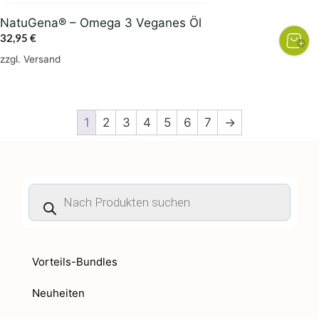
NatuGena® – Omega 3 Veganes Öl
32,95
€
zzgl.
Versand
1
2
3
4
5
6
7
→
Products
search
Vorteils-Bundles
Neuheiten