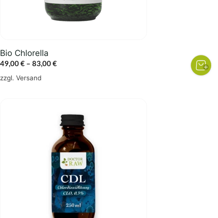
auf
der
Produktseite
gewählt
Bio Chlorella
werden
Preisspanne:
49,00
€
–
83,00
€
49,00 €
zzgl.
Versand
bis
83,00 €