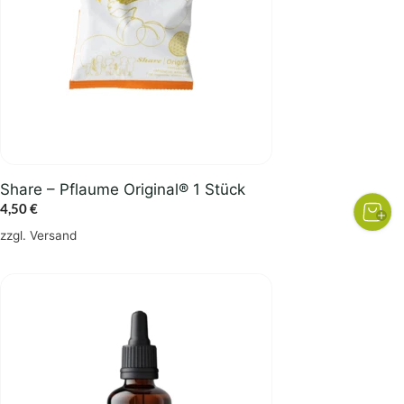
Share – Pflaume Original® 1 Stück
4,50
€
zzgl.
Versand
Dieses
Produkt
weist
mehrere
Varianten
auf.