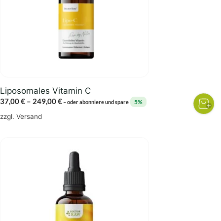
Die
Optionen
können
auf
der
Produktseite
gewählt
Liposomales Vitamin C
werden
Preisspanne:
37,00
€
–
249,00
€
5%
–
oder abonniere und spare
37,00 €
zzgl.
Versand
bis
249,00 €