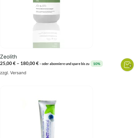
Die
Optionen
können
auf
der
Produktseite
gewählt
Zeolith
werden
Preisspanne:
25,00
€
–
180,00
€
10%
–
oder abonniere und spare bis zu
25,00 €
zzgl.
Versand
bis
180,00 €