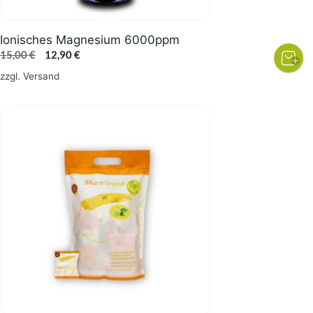
Ionisches Magnesium 6000ppm
Ursprünglicher
Aktueller
15,00
€
12,90
€
Preis
Preis
zzgl.
Versand
war:
ist:
15,00 €
12,90 €.