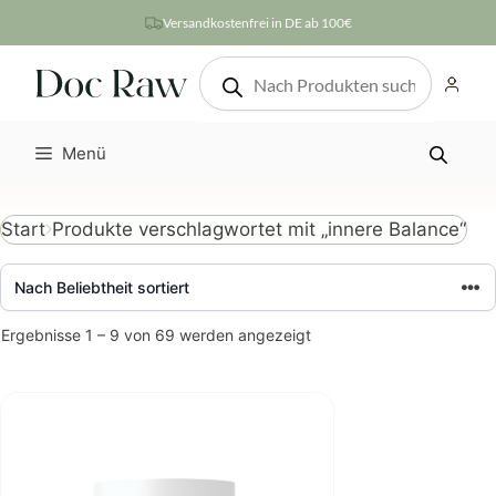
Zum
Versandkostenfrei in DE ab 100€
Inhalt
Products
springen
search
Menü
Produkte verschlagwortet mit „innere Balance“
Start
Nach
Ergebnisse 1 – 9 von 69 werden angezeigt
Beliebtheit
sortiert