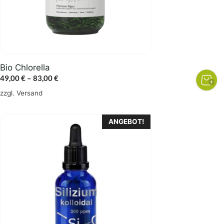
können
auf
der
Produktseite
gewählt
Bio Chlorella
werden
Preisspanne:
49,00
€
–
83,00
€
49,00 €
zzgl.
Versand
bis
83,00 €
ANGEBOT!