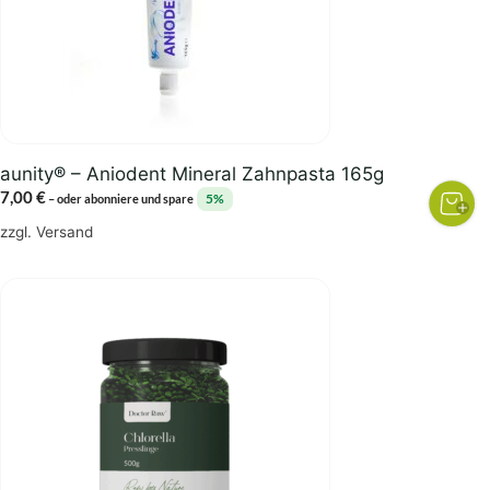
aunity® – Aniodent Mineral Zahnpasta 165g
7,00
€
5%
–
oder abonniere und spare
zzgl.
Versand
Dieses
Produkt
weist
mehrere
Varianten
auf.
Die
Optionen