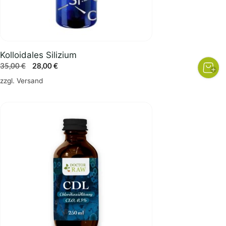
Kolloidales Silizium
Ursprünglicher
Aktueller
35,00
€
28,00
€
Preis
Preis
zzgl.
Versand
war:
ist:
35,00 €
28,00 €.