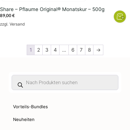
Share – Pflaume Original® Monatskur – 500g
89,00
€
zzgl.
Versand
1
2
3
4
…
6
7
8
→
Products
search
Vorteils-Bundles
Neuheiten