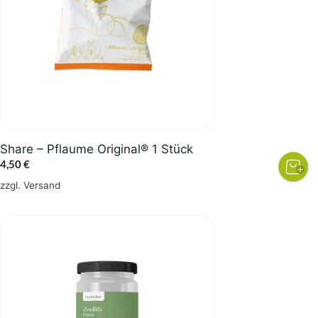
Share – Pflaume Original® 1 Stück
4,50
€
zzgl.
Versand
Dieses
Produkt
weist
mehrere
Varianten
auf.