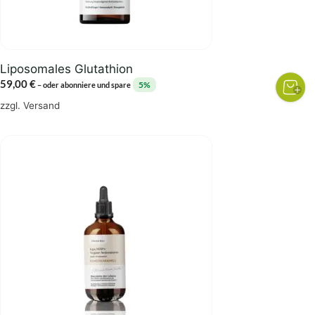
Liposomales Glutathion
59,00
€
5%
–
oder abonniere und spare
zzgl.
Versand
Dieses
Produkt
weist
mehrere
Varianten
auf.
Die
Optionen
können
auf