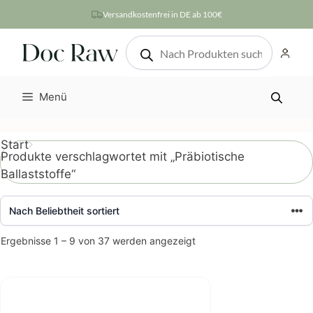
Zum
Versandkostenfrei in DE ab 100€
Inhalt
Products
springen
search
Menü
Start
Produkte verschlagwortet mit „Präbiotische
Ballaststoffe“
Nach
Ergebnisse 1 – 9 von 37 werden angezeigt
Beliebtheit
sortiert