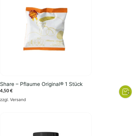
Share – Pflaume Original® 1 Stück
4,50
€
zzgl.
Versand
Dieses
Produkt
weist