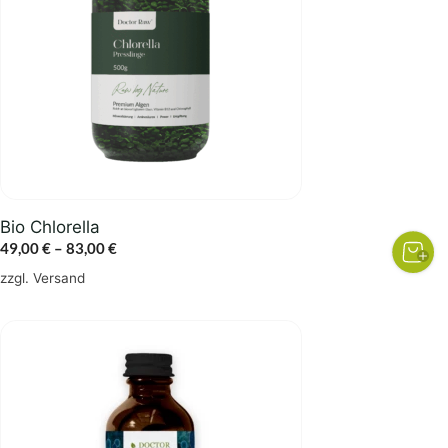
Varianten
auf.
Die
Optionen
können
auf
der
Produktseite
gewählt
Bio Chlorella
werden
Preisspanne:
49,00
€
–
83,00
€
49,00 €
zzgl.
Versand
bis
83,00 €