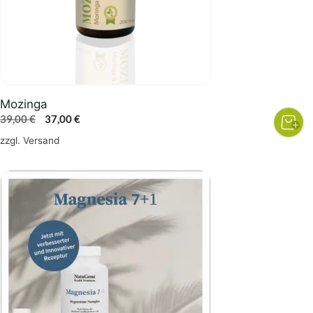
Mozinga
Ursprünglicher
Aktueller
39,00
€
37,00
€
Preis
Preis
zzgl.
Versand
war:
ist:
39,00 €
37,00 €.