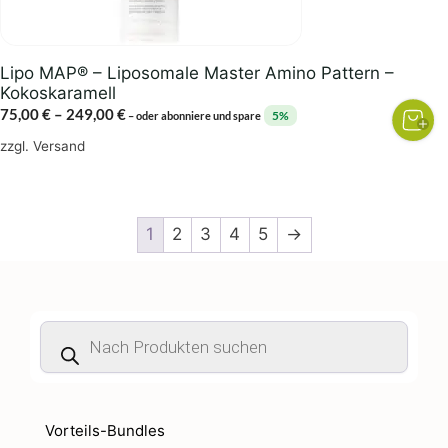
der
Produktseite
gewählt
Lipo MAP® – Liposomale Master Amino Pattern –
werden
Kokoskaramell
Preisspanne:
75,00
€
–
249,00
€
5%
–
oder abonniere und spare
75,00 €
zzgl.
Versand
bis
249,00 €
1
2
3
4
5
→
Products
search
Vorteils-Bundles