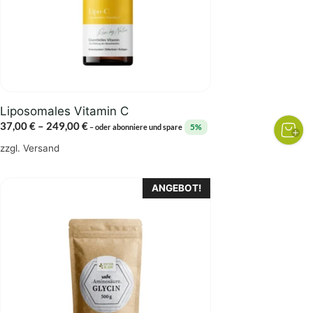
Optionen
können
auf
der
Produktseite
gewählt
Liposomales Vitamin C
werden
Preisspanne:
37,00
€
–
249,00
€
5%
–
oder abonniere und spare
37,00 €
zzgl.
Versand
bis
249,00 €
Dieses
ANGEBOT!
Produkt
weist
mehrere
Varianten
auf.
Die
Optionen