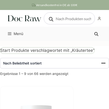
Zum
Versandkostenfrei in DE ab 100€
Inhalt
Products
springen
search
Menü
Produkte verschlagwortet mit „Kräutertee“
Start
Nach
Ergebnisse 1 – 9 von 66 werden angezeigt
Beliebtheit
sortiert