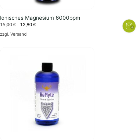
Ionisches Magnesium 6000ppm
Ursprünglicher
Aktueller
15,00
€
12,90
€
Preis
Preis
zzgl.
Versand
war:
ist:
15,00 €
12,90 €.