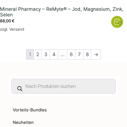
Mineral Pharmacy – ReMyte® – Jod, Magnesium, Zink,
Selen
88,00
€
zzgl.
Versand
1
2
3
4
…
6
7
8
→
Products
search
Vorteils-Bundles
Neuheiten