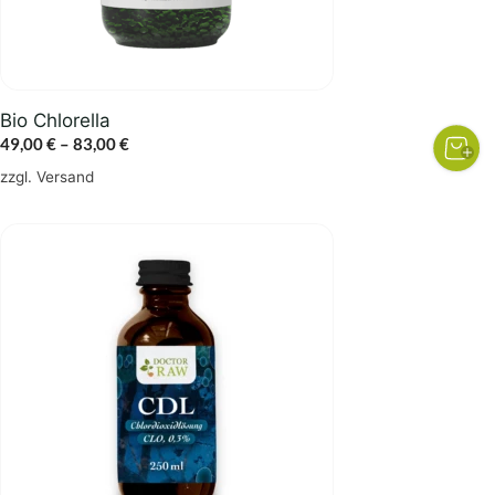
auf
der
Produktseite
gewählt
Bio Chlorella
werden
Preisspanne:
49,00
€
–
83,00
€
49,00 €
zzgl.
Versand
bis
83,00 €