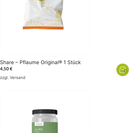
Share – Pflaume Original® 1 Stück
4,50
€
zzgl.
Versand
Dieses
Produkt
weist
mehrere
Varianten
auf.