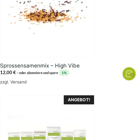
Sprossensamenmix – High Vibe
12,00
€
1%
–
oder abonniere und spare
zzgl.
Versand
ANGEBOT!