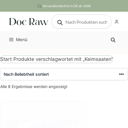
Zum
Versandkostenfrei in DE ab 100€
Inhalt
Products
springen
search
Menü
Produkte verschlagwortet mit „Keimsaaten“
Start
Nach
Alle 8 Ergebnisse werden angezeigt
Beliebtheit
sortiert