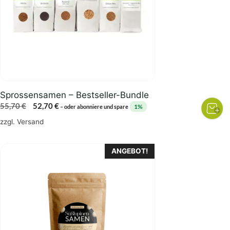
Sprossensamen – Bestseller-Bundle
Ursprünglicher
Aktueller
55,70
€
52,70
€
1%
–
oder abonniere und spare
Preis
Preis
zzgl.
Versand
war:
ist:
55,70 €
52,70 €.
ANGEBOT!