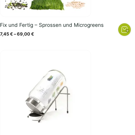
Fix und Fertig – Sprossen und Microgreens
Preisspanne:
7,45
€
–
69,00
€
7,45 €
bis
69,00 €