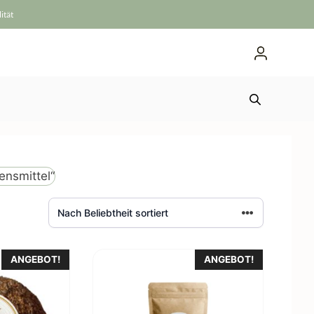
ität
ensmittel“
Dieses
ANGEBOT!
ANGEBOT!
Produkt
weist
mehrere