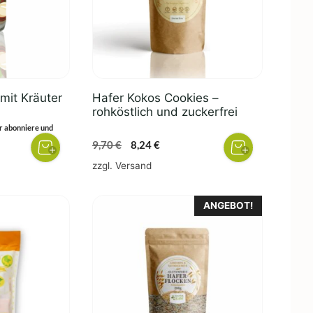
it Kräuter
Hafer Kokos Cookies –
rohköstlich und zuckerfrei
her
eller
r abonniere und
s
Ursprünglicher
Aktueller
9,70
€
8,24
€
Preis
Preis
zzgl.
Versand
0 €.
war:
ist:
9,70 €
8,24 €.
ANGEBOT!