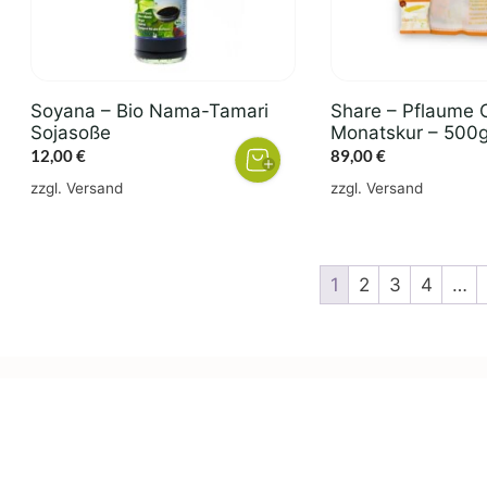
Soyana – Bio Nama-Tamari
Share – Pflaume O
Sojasoße
Monatskur – 500
12,00
€
89,00
€
zzgl.
Versand
zzgl.
Versand
1
2
3
4
…