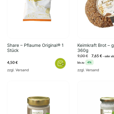
Share – Pflaume Original® 1
Keimkraft Brot – g
Stück
360g
Ursprünglich
Aktuel
9,00
€
7,65
€
–
oder ab
Preis
Preis
4,50
€
4%
bis zu
war:
ist:
zzgl.
Versand
zzgl.
Versand
9,00 €
7,65 €.
Dieses
Produkt
weist
mehrere
Varianten