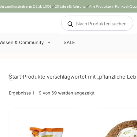
Versandkostenfrei in DE ab 100€
20 Jahre Erfahrung
Alle Produkte in Rohkost-Qual
Products
search
Wissen & Community
SALE
Produkte verschlagwortet mit „pflanzliche Leb
Start
Nach
Ergebnisse 1 – 9 von 69 werden angezeigt
Beliebtheit
sortiert