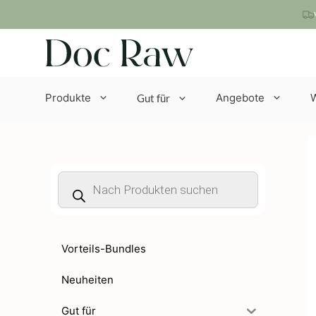
Zum
Inhalt
springen
Produkte
Angebote
Gut für
Products
search
Vorteils-Bundles
Neuheiten
Gut für