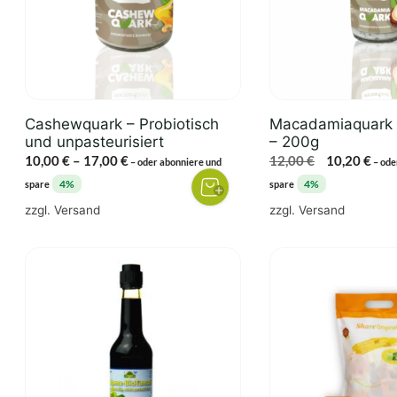
auf.
Die
Optionen
können
auf
der
Cashewquark – Probiotisch
Macadamiaquark m
Produktseite
und unpasteurisiert
– 200g
gewählt
Preisspanne:
Ursprünglic
Aktu
10,00
€
–
17,00
€
12,00
€
10,20
€
–
oder abonniere und
–
ode
werden
10,00 €
Preis
Prei
4%
4%
spare
spare
bis
war:
ist:
zzgl.
Versand
zzgl.
Versand
17,00 €
12,00 €
10,2