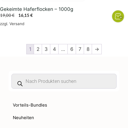
Gekeimte Haferflocken – 1000g
Ursprünglicher
Aktueller
19,00
€
16,15
€
Preis
Preis
zzgl.
Versand
war:
ist:
19,00 €
16,15 €.
1
2
3
4
…
6
7
8
→
Products
search
Vorteils-Bundles
Neuheiten