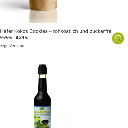
Hafer Kokos Cookies – rohköstlich und zuckerfrei
Ursprünglicher
Aktueller
9,70
€
8,24
€
Preis
Preis
zzgl.
Versand
war:
ist:
9,70 €
8,24 €.