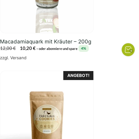
Macadamiaquark mit Kräuter – 200g
Ursprünglicher
Aktueller
12,00
€
10,20
€
4%
–
oder abonniere und spare
Preis
Preis
zzgl.
Versand
war:
ist:
12,00 €
10,20 €.
ANGEBOT!