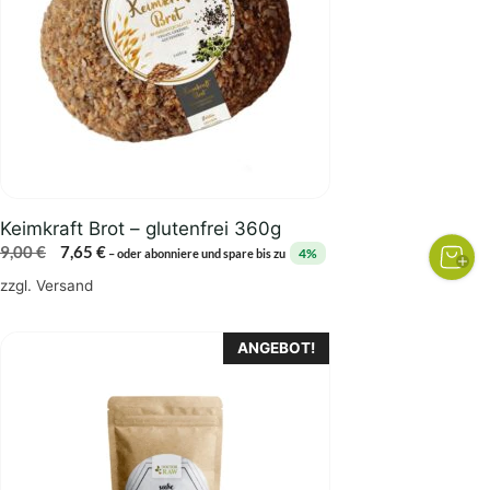
Keimkraft Brot – glutenfrei 360g
Ursprünglicher
Aktueller
9,00
€
7,65
€
4%
–
oder abonniere und spare bis zu
Preis
Preis
zzgl.
Versand
war:
ist:
9,00 €
7,65 €.
Dieses
ANGEBOT!
Produkt
weist
mehrere
Varianten
auf.