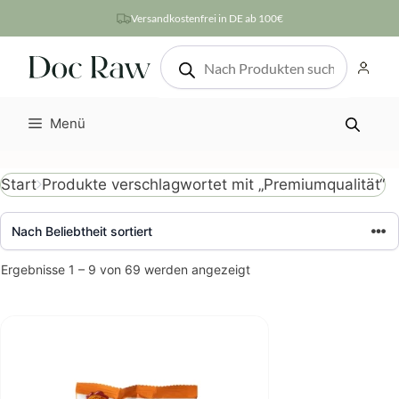
Zum
Versandkostenfrei in DE ab 100€
Inhalt
Products
springen
search
Menü
Produkte verschlagwortet mit „Premiumqualität“
Start
Nach
Ergebnisse 1 – 9 von 69 werden angezeigt
Beliebtheit
sortiert