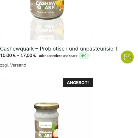
Optionen
können
auf
der
Produktseite
gewählt
Cashewquark – Probiotisch und unpasteurisiert
werden
Preisspanne:
10,00
€
–
17,00
€
4%
–
oder abonniere und spare
10,00 €
zzgl.
Versand
bis
17,00 €
ANGEBOT!