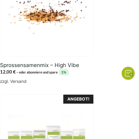
Sprossensamenmix – High Vibe
12,00
€
1%
–
oder abonniere und spare
zzgl.
Versand
ANGEBOT!