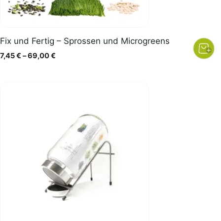
Fix und Fertig – Sprossen und Microgreens
Preisspanne:
7,45
€
–
69,00
€
7,45 €
bis
69,00 €