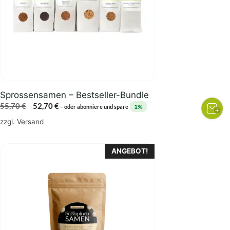
Sprossensamen – Bestseller-Bundle
Ursprünglicher
Aktueller
55,70
€
52,70
€
1%
–
oder abonniere und spare
Preis
Preis
zzgl.
Versand
war:
ist:
55,70 €
52,70 €.
ANGEBOT!