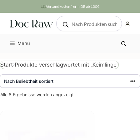
Zum
Versandkostenfrei in DE ab 100€
Inhalt
Products
springen
search
Menü
Produkte verschlagwortet mit „Keimlinge“
Start
Nach
Alle 8 Ergebnisse werden angezeigt
Beliebtheit
sortiert