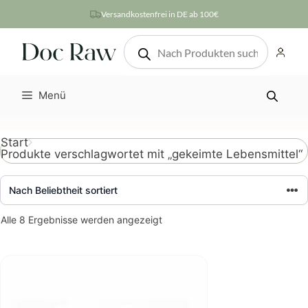
Zum
Versandkostenfrei in DE ab 100€
Inhalt
Products
springen
search
Menü
Start
Produkte verschlagwortet mit „gekeimte Lebensmittel“
Nach
Alle 8 Ergebnisse werden angezeigt
Beliebtheit
sortiert