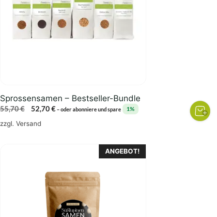
Sprossensamen – Bestseller-Bundle
Ursprünglicher
Aktueller
55,70
€
52,70
€
1%
–
oder abonniere und spare
Preis
Preis
zzgl.
Versand
war:
ist:
55,70 €
52,70 €.
ANGEBOT!