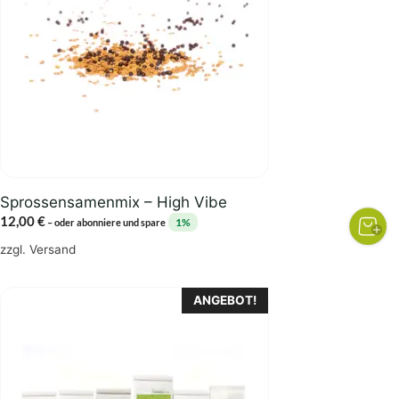
Sprossensamenmix – High Vibe
12,00
€
1%
–
oder abonniere und spare
zzgl.
Versand
ANGEBOT!