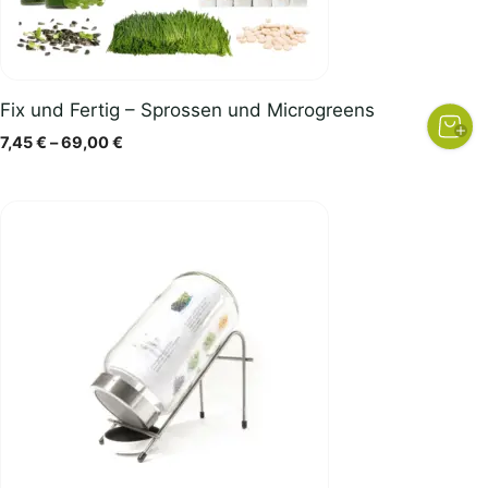
Fix und Fertig – Sprossen und Microgreens
Preisspanne:
7,45
€
–
69,00
€
7,45 €
bis
69,00 €