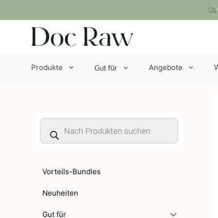
Zum
Inhalt
springen
Produkte
Angebote
Gut für
Products
search
Vorteils-Bundles
Neuheiten
Gut für