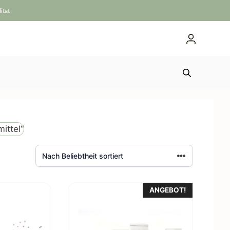
ität
ittel“
ANGEBOT!