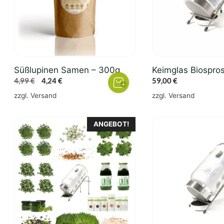
Süßlupinen Samen – 300g
Keimglas Biospro
Ursprünglicher
Aktueller
4,99
€
4,24
€
59,00
€
Preis
Preis
zzgl.
Versand
zzgl.
Versand
war:
ist:
4,99 €
4,24 €.
ANGEBOT!