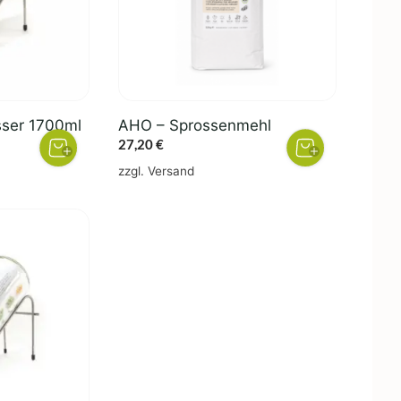
sser 1700ml
AHO – Sprossenmehl
27,20
€
zzgl.
Versand