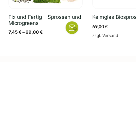
Fix und Fertig – Sprossen und
Keimglas Biospro
Microgreens
69,00
€
Preisspanne:
7,45
€
–
69,00
€
zzgl.
Versand
7,45 €
bis
69,00 €