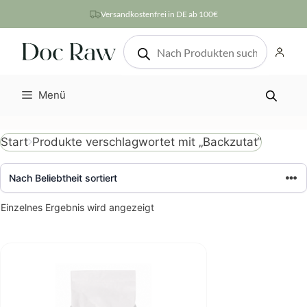
Zum
Versandkostenfrei in DE ab 100€
Inhalt
Products
springen
search
Menü
Produkte verschlagwortet mit „Backzutat“
Start
Einzelnes Ergebnis wird angezeigt