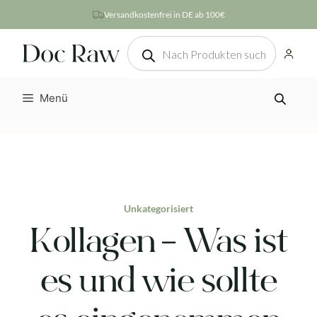
Zum
Versandkostenfrei in DE ab 100€
Inhalt
Products
springen
search
Menü
Unkategorisiert
Kollagen – Was ist
es und wie sollte