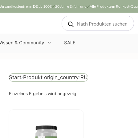
Versandkostenfrei in DE ab 100€
20 Jahre Erfahrung
Alle Produkte in Rohkost-Qual
Products
search
Wissen & Community
SALE
Produkt origin_country
RU
Start
Einzelnes Ergebnis wird angezeigt
Dieses
Produkt
weist
mehrere