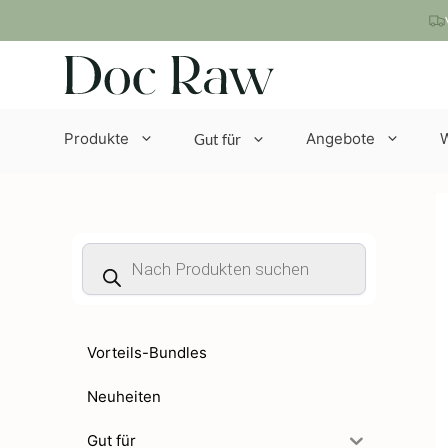
Zum
Inhalt
springen
Produkte
Angebote
Gut für
Products
search
Vorteils-Bundles
Neuheiten
Gut für