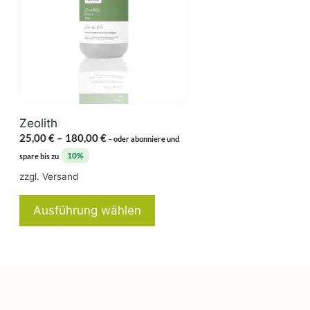
Varianten
auf.
Die
Optionen
können
auf
der
Zeolith
Produktseite
Preisspanne:
25,00
€
–
180,00
€
–
oder abonniere und
gewählt
25,00 €
10%
spare bis zu
werden
bis
zzgl.
Versand
180,00 €
Ausführung wählen