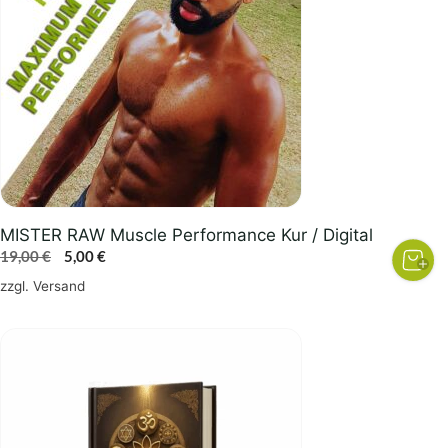
MISTER RAW Muscle Performance Kur / Digital
Ursprünglicher
Aktueller
19,00
€
5,00
€
Preis
Preis
zzgl.
Versand
war:
ist:
19,00 €
5,00 €.
Dieses
Produkt
weist
mehrere
Varianten