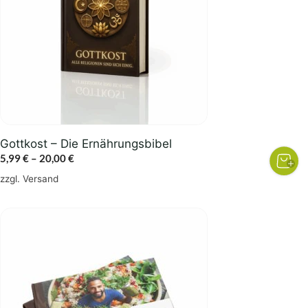
auf.
Die
Optionen
können
auf
der
Produktseite
gewählt
Gottkost – Die Ernährungsbibel
werden
Preisspanne:
5,99
€
–
20,00
€
5,99 €
zzgl.
Versand
bis
20,00 €