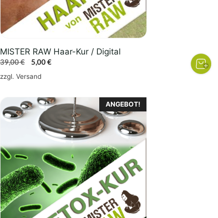
MISTER RAW Haar-Kur / Digital
Ursprünglicher
Aktueller
39,00
€
5,00
€
Preis
Preis
zzgl.
Versand
war:
ist:
39,00 €
5,00 €.
ANGEBOT!