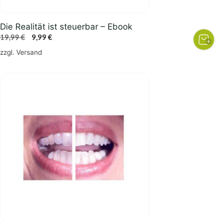
Die Realität ist steuerbar – Ebook
Ursprünglicher
Aktueller
19,99
€
9,99
€
Preis
Preis
zzgl.
Versand
war:
ist:
19,99 €
9,99 €.