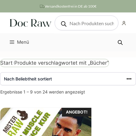
Zum
Versandkostenfrei in DE ab 100€
Inhalt
Products
springen
search
Menü
Produkte verschlagwortet mit „Bücher“
Start
Nach
Ergebnisse 1 – 9 von 24 werden angezeigt
Beliebtheit
sortiert
ANGEBOT!