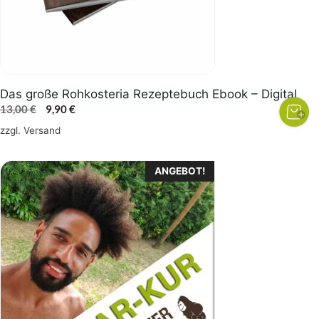
Das große Rohkosteria Rezeptebuch Ebook – Digital
Ursprünglicher
Aktueller
13,00
€
9,90
€
Preis
Preis
zzgl.
Versand
war:
ist:
13,00 €
9,90 €.
ANGEBOT!