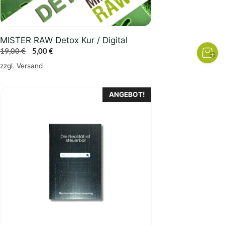
MISTER RAW Detox Kur / Digital
Ursprünglicher
Aktueller
19,00
€
5,00
€
Preis
Preis
zzgl.
Versand
war:
ist:
19,00 €
5,00 €.
ANGEBOT!