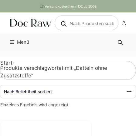
Zum
Versandkostenfrei in DE ab 100€
Inhalt
Products
springen
search
Menü
Start
Produkte verschlagwortet mit „Datteln ohne
Zusatzstoffe“
Einzelnes Ergebnis wird angezeigt