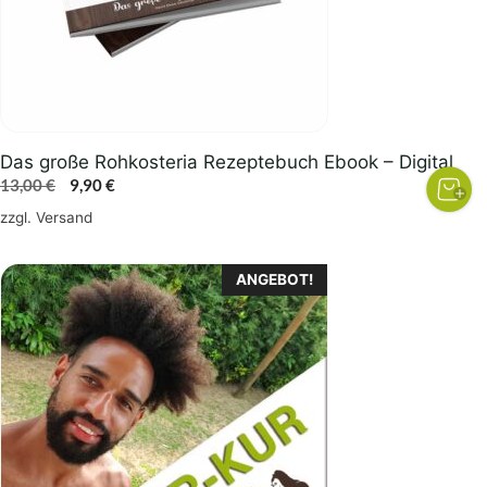
Das große Rohkosteria Rezeptebuch Ebook – Digital
Ursprünglicher
Aktueller
13,00
€
9,90
€
Preis
Preis
zzgl.
Versand
war:
ist:
13,00 €
9,90 €.
ANGEBOT!