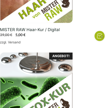
MISTER RAW Haar-Kur / Digital
Ursprünglicher
Aktueller
39,00
€
5,00
€
Preis
Preis
zzgl.
Versand
war:
ist:
39,00 €
5,00 €.
ANGEBOT!