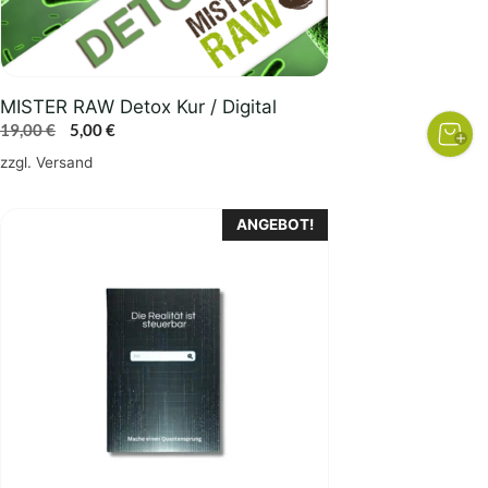
MISTER RAW Detox Kur / Digital
Ursprünglicher
Aktueller
19,00
€
5,00
€
Preis
Preis
zzgl.
Versand
war:
ist:
19,00 €
5,00 €.
ANGEBOT!