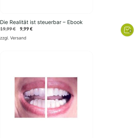
Die Realität ist steuerbar – Ebook
Ursprünglicher
Aktueller
19,99
€
9,99
€
Preis
Preis
zzgl.
Versand
war:
ist:
19,99 €
9,99 €.