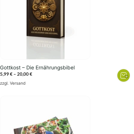
Varianten
auf.
Die
Optionen
können
auf
der
Produktseite
gewählt
Gottkost – Die Ernährungsbibel
werden
Preisspanne:
5,99
€
–
20,00
€
5,99 €
zzgl.
Versand
bis
20,00 €