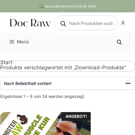
Zum
Versandkostenfrei in DE ab 100€
Inhalt
Products
springen
search
Menü
Start
Produkte verschlagwortet mit „Download-Produkte“
Nach
Ergebnisse 1 – 9 von 24 werden angezeigt
Beliebtheit
sortiert
ANGEBOT!