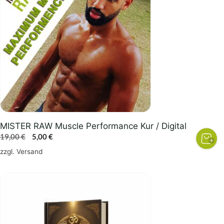
MISTER RAW Muscle Performance Kur / Digital
Ursprünglicher
Aktueller
19,00
€
5,00
€
Preis
Preis
zzgl.
Versand
war:
ist:
19,00 €
5,00 €.
Dieses
Produkt
weist
mehrere