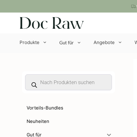
Zum
Inhalt
springen
Produkte
Angebote
Gut für
Products
search
Vorteils-Bundles
Neuheiten
Gut für