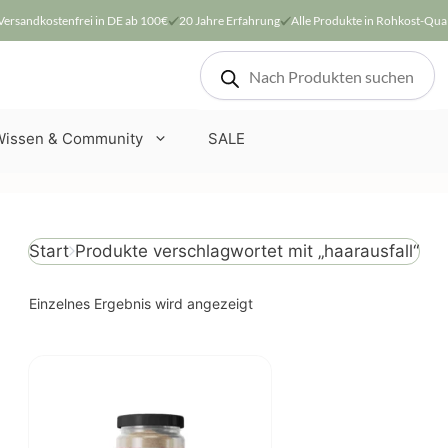
Versandkostenfrei in DE ab 100€
20 Jahre Erfahrung
Alle Produkte in Rohkost-Qual
Products
search
Wissen & Community
SALE
Produkte verschlagwortet mit „haarausfall“
Start
Einzelnes Ergebnis wird angezeigt